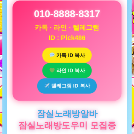
010-8888-8317
카톡 · 라인 · 텔레그램
ID : Pick486
카톡 ID 복사
라인 ID 복사
텔레그램 ID 복사
잠실노래방알바
잠실노래방도우미 모집중