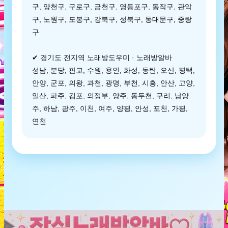
구, 양천구, 구로구, 금천구, 영등포구, 동작구, 관악
구, 노원구, 도봉구, 강북구, 성북구, 동대문구, 중랑
구
✔ 경기도 전지역 노래방도우미 · 노래방알바
성남, 분당, 판교, 수원, 용인, 화성, 동탄, 오산, 평택,
안양, 군포, 의왕, 과천, 광명, 부천, 시흥, 안산, 고양,
일산, 파주, 김포, 의정부, 양주, 동두천, 구리, 남양
주, 하남, 광주, 이천, 여주, 양평, 안성, 포천, 가평,
연천