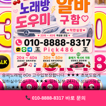
송파ุุ노래방ุุ oOo 고수입보장합니다. ★★★ 초보ุุ도쉽게
일하실수있습니다.★★★ 일하실분 24시간 상담가능합
니다.★★★ 여자실장 ☎ 010ㅡ8888ㅡ8317 ★★★ 잠
실동ุุ노래방ุุ oOo 초보환영ㅣุุ도우미ุุㅣ로 일하실분연락주
010-8888-8317 바로 문의
010-8888-8317 바로 문의
010-8888-8317 바로 문의
010-8888-8317 바로 문의
010-8888-8317 바로 문의
010-8888-8317 바로 문의
010-8888-8317 바로 문의
010-8888-8317 바로 문의
010-8888-8317 바로 문의
세요. 여성ㅣุุ알바ุุㅣ여기 신천동ุุ노래방ุุ ◞✿ 풍납동ุุ노래방ุุ
༺༻ 송파동ุุ노래방ุุ ミ★ 석촌동ุุ노래방ุุ ༺༻ 삼전동ุุ