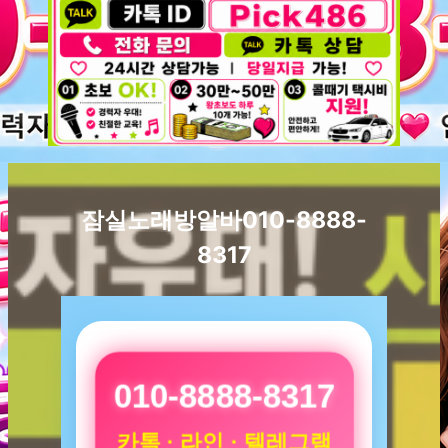
잠실노래방알바010-8888-
8317
010-8888-8317
카톡 · 라인 · 텔레그램