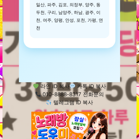
일산, 파주, 김포, 의정부, 양주, 동
두천, 구리, 남양주, 하남, 광주, 이
천, 여주, 양평, 안성, 포천, 가평, 연
천
라인 ID 복사
카톡 ID 복사
010-8888-8317 전화문의
텔레그램 ID 복사