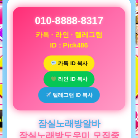
010-8888-8317
카톡 · 라인 · 텔레그램
ID : Pick486
카톡 ID 복사
라인 ID 복사
텔레그램 ID 복사
잠실노래방알바
잠실노래방도우미 모집중