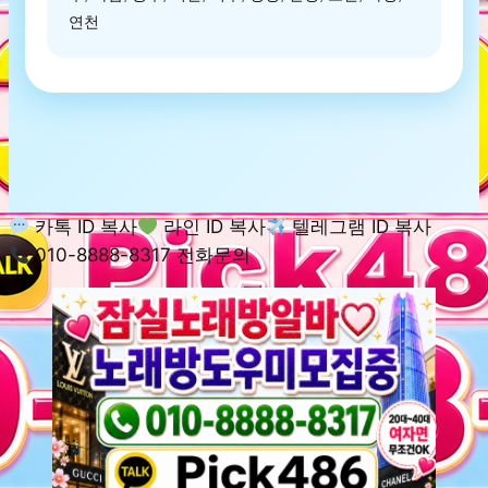
연천
카톡 ID 복사
라인 ID 복사
텔레그램 ID 복사
010-8888-8317 전화문의