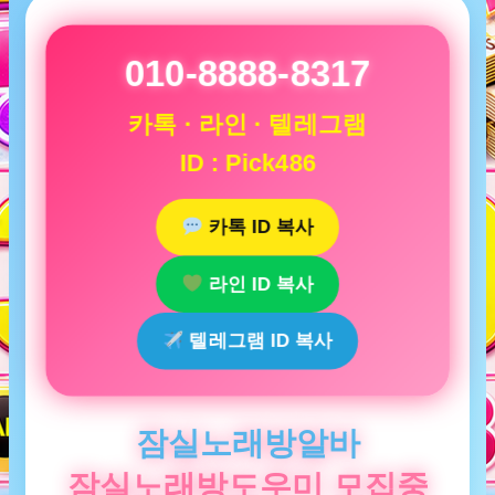
010-8888-8317
카톡 · 라인 · 텔레그램
ID : Pick486
카톡 ID 복사
라인 ID 복사
텔레그램 ID 복사
잠실노래방알바
잠실노래방도우미 모집중