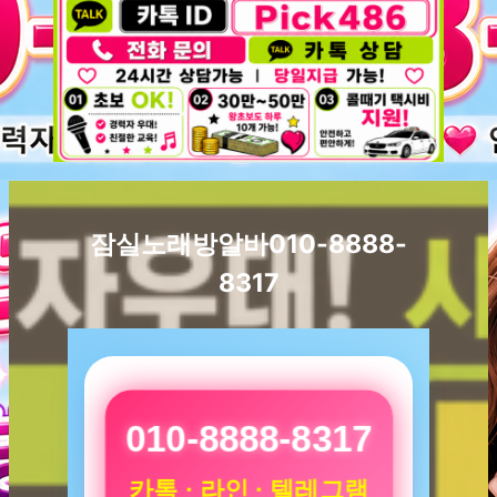
잠실노래방알바010-8888-
8317
010-8888-8317
카톡 · 라인 · 텔레그램