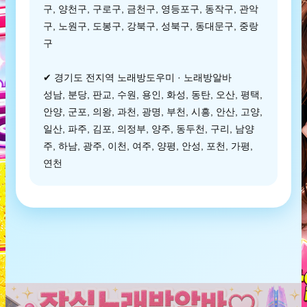
구, 양천구, 구로구, 금천구, 영등포구, 동작구, 관악
구, 노원구, 도봉구, 강북구, 성북구, 동대문구, 중랑
구
✔ 경기도 전지역 노래방도우미 · 노래방알바
성남, 분당, 판교, 수원, 용인, 화성, 동탄, 오산, 평택,
안양, 군포, 의왕, 과천, 광명, 부천, 시흥, 안산, 고양,
일산, 파주, 김포, 의정부, 양주, 동두천, 구리, 남양
주, 하남, 광주, 이천, 여주, 양평, 안성, 포천, 가평,
연천