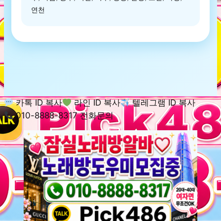
연천
카톡 ID 복사
라인 ID 복사
텔레그램 ID 복사
010-8888-8317 전화문의