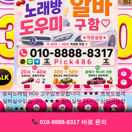
송파ุุ노래방ุุ oOo 고수입보장합니다. ★★★ 초보ุุ도쉽게
일하실수있습니다.★★★ 일하실분 24시간 상담가능합
니다.★★★ 여자실장 ☎ 010ㅡ8888ㅡ8317 ★★★ 잠
실동ุุ노래방ุุ oOo 초보환영ㅣุุ도우미ุุㅣ로 일하실분연락주
010-8888-8317 바로 문의
010-8888-8317 바로 문의
010-8888-8317 바로 문의
010-8888-8317 바로 문의
010-8888-8317 바로 문의
010-8888-8317 바로 문의
010-8888-8317 바로 문의
010-8888-8317 바로 문의
010-8888-8317 바로 문의
세요. 여성ㅣุุ알바ุุㅣ여기 신천동ุุ노래방ุุ ◞✿ 풍납동ุุ노래방ุุ
༺༻ 송파동ุุ노래방ุุ ミ★ 석촌동ุุ노래방ุุ ༺༻ 삼전동ุุ