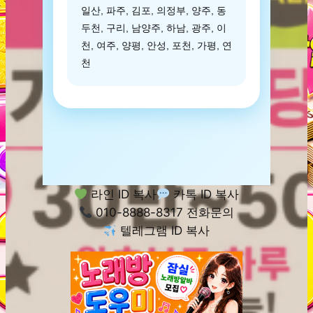
일산, 파주, 김포, 의정부, 양주, 동
두천, 구리, 남양주, 하남, 광주, 이
천, 여주, 양평, 안성, 포천, 가평, 연
천
라인 ID 복사
카톡 ID 복사
010-8888-8317 전화문의
텔레그램 ID 복사