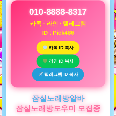
010-8888-8317
카톡 · 라인 · 텔레그램
ID : Pick486
카톡 ID 복사
라인 ID 복사
텔레그램 ID 복사
잠실노래방알바
잠실노래방도우미 모집중