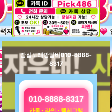
잠실노래방알바010-8888-
8317
010-8888-8317
카톡 · 라인 · 텔레그램