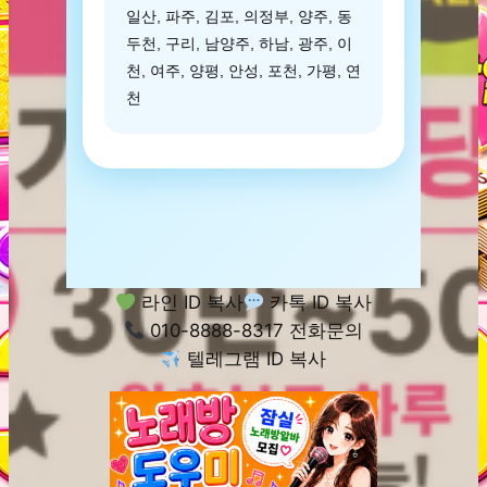
일산, 파주, 김포, 의정부, 양주, 동
두천, 구리, 남양주, 하남, 광주, 이
천, 여주, 양평, 안성, 포천, 가평, 연
천
라인 ID 복사
카톡 ID 복사
010-8888-8317 전화문의
텔레그램 ID 복사