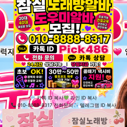
카톡 ID 복사
라인 ID 복사
010-8888-8317 전화문의
텔레그램 ID 복사