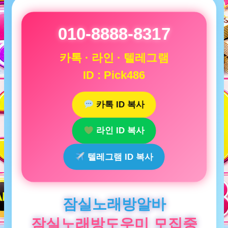
010-8888-8317
카톡 · 라인 · 텔레그램
ID : Pick486
카톡 ID 복사
라인 ID 복사
텔레그램 ID 복사
잠실노래방알바
잠실노래방도우미 모집중