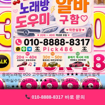
송파ุุ노래방ุุ oOo 고수입보장합니다. ★★★ 초보ุุ도쉽게
일하실수있습니다.★★★ 일하실분 24시간 상담가능합
니다.★★★ 여자실장 ☎ 010ㅡ8888ㅡ8317 ★★★ 잠실
동ุุ노래방ุุ oOo 초보환영ㅣุุ도우미ุุㅣ로 일하실분연락주세
010-8888-8317 바로 문의
010-8888-8317 바로 문의
010-8888-8317 바로 문의
010-8888-8317 바로 문의
010-8888-8317 바로 문의
010-8888-8317 바로 문의
010-8888-8317 바로 문의
010-8888-8317 바로 문의
010-8888-8317 바로 문의
요. 여성ㅣุุ알바ุุㅣ여기 신천동ุุ노래방ุุ ◞✿ 풍납동ุุ노래방ุุ
༺༻ 송파동ุุ노래방ุุ ミ★ 석촌동ุุ노래방ุุ ༺༻ 삼전동ุุ