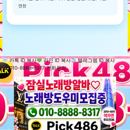
연천
카톡 ID 복사
라인 ID 복사
텔레그램 ID 복사
010-8888-8317 전화문의