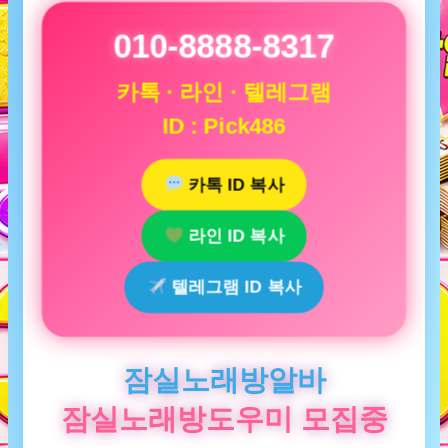
010-8888-8317
카톡 · 라인 · 텔레그램
ID : Pick486
카톡 ID 복사
라인 ID 복사
텔레그램 ID 복사
잠실노래방알바
잠실노래방도우미 모집중