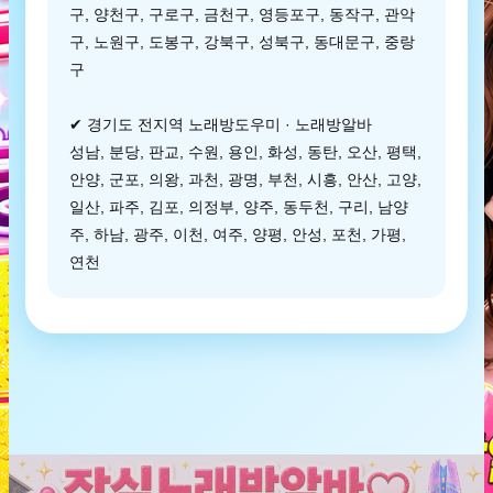
구, 양천구, 구로구, 금천구, 영등포구, 동작구, 관악
구, 노원구, 도봉구, 강북구, 성북구, 동대문구, 중랑
구
✔ 경기도 전지역 노래방도우미 · 노래방알바
성남, 분당, 판교, 수원, 용인, 화성, 동탄, 오산, 평택,
안양, 군포, 의왕, 과천, 광명, 부천, 시흥, 안산, 고양,
일산, 파주, 김포, 의정부, 양주, 동두천, 구리, 남양
주, 하남, 광주, 이천, 여주, 양평, 안성, 포천, 가평,
연천