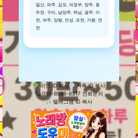
일산, 파주, 김포, 의정부, 양주, 동
두천, 구리, 남양주, 하남, 광주, 이
천, 여주, 양평, 안성, 포천, 가평, 연
천
라인 ID 복사
카톡 ID 복사
010-8888-8317 전화문의
텔레그램 ID 복사