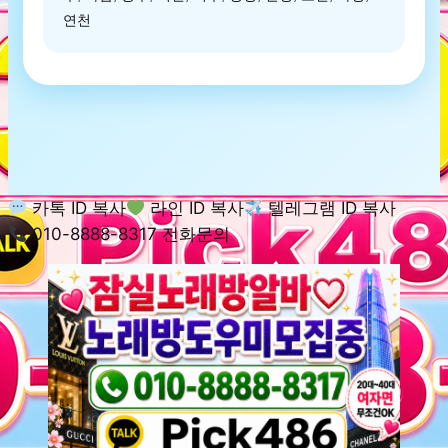
연천
카톡 ID 복사
라인 ID 복사
텔레그램 ID 복사
010-8888-8317 전화문의