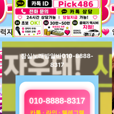
잠실노래방알바010-8888-
8317
010-8888-8317
카톡 · 라인 · 텔레그램