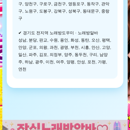
구, 양천구, 구로구, 금천구, 영등포구, 동작구, 관악
구, 노원구, 도봉구, 강북구, 성북구, 동대문구, 중랑
구
✔ 경기도 전지역 노래방도우미 · 노래방알바
성남, 분당, 판교, 수원, 용인, 화성, 동탄, 오산, 평택,
안양, 군포, 의왕, 과천, 광명, 부천, 시흥, 안산, 고양,
일산, 파주, 김포, 의정부, 양주, 동두천, 구리, 남양
주, 하남, 광주, 이천, 여주, 양평, 안성, 포천, 가평,
연천