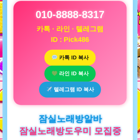
010-8888-8317
카톡 · 라인 · 텔레그램
ID : Pick486
카톡 ID 복사
라인 ID 복사
텔레그램 ID 복사
잠실노래방알바
잠실노래방도우미 모집중