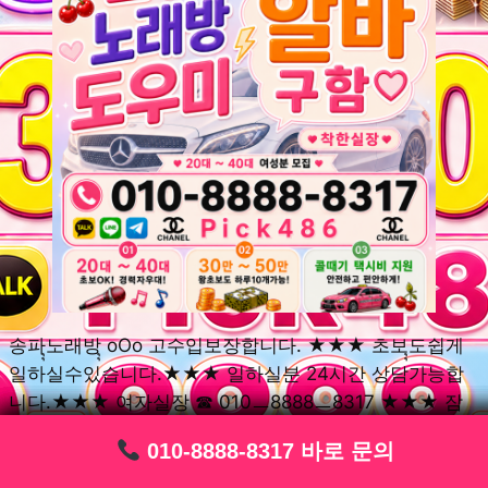
송파ุุ노래방ุุ oOo 고수입보장합니다. ★★★ 초보ุุ도쉽게
일하실수있습니다.★★★ 일하실분 24시간 상담가능합
니다.★★★ 여자실장 ☎ 010ㅡ8888ㅡ8317 ★★★ 잠
실동ุุ노래방ุุ oOo 초보환영ㅣุุ도우미ุุㅣ로 일하실분연락주
010-8888-8317 바로 문의
010-8888-8317 바로 문의
010-8888-8317 바로 문의
010-8888-8317 바로 문의
010-8888-8317 바로 문의
010-8888-8317 바로 문의
010-8888-8317 바로 문의
010-8888-8317 바로 문의
010-8888-8317 바로 문의
세요. 여성ㅣุุ알바ุุㅣ여기 신천동ุุ노래방ุุ ◞✿ 풍납동ุุ노래방ุุ
༺༻ 송파동ุุ노래방ุุ ミ★ 석촌동ุุ노래방ุุ ༺༻ 삼전동ุุ