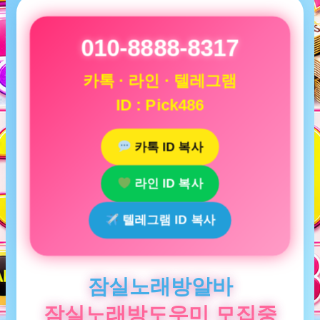
010-8888-8317
카톡 · 라인 · 텔레그램
ID : Pick486
카톡 ID 복사
라인 ID 복사
텔레그램 ID 복사
잠실노래방알바
잠실노래방도우미 모집중