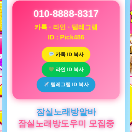
010-8888-8317
카톡 · 라인 · 텔레그램
ID : Pick486
카톡 ID 복사
라인 ID 복사
텔레그램 ID 복사
잠실노래방알바
잠실노래방도우미 모집중