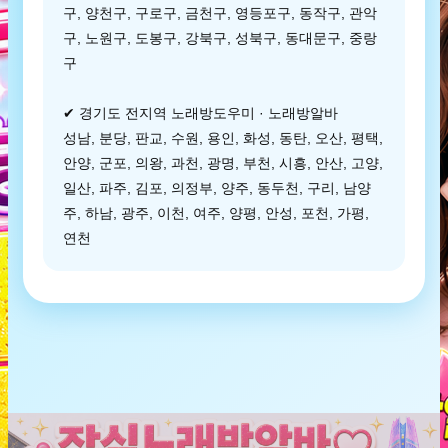
구, 양천구, 구로구, 금천구, 영등포구, 동작구, 관악
구, 노원구, 도봉구, 강북구, 성북구, 동대문구, 중랑
구
✔ 경기도 전지역 노래방도우미 · 노래방알바
성남, 분당, 판교, 수원, 용인, 화성, 동탄, 오산, 평택,
안양, 군포, 의왕, 과천, 광명, 부천, 시흥, 안산, 고양,
일산, 파주, 김포, 의정부, 양주, 동두천, 구리, 남양
주, 하남, 광주, 이천, 여주, 양평, 안성, 포천, 가평,
연천