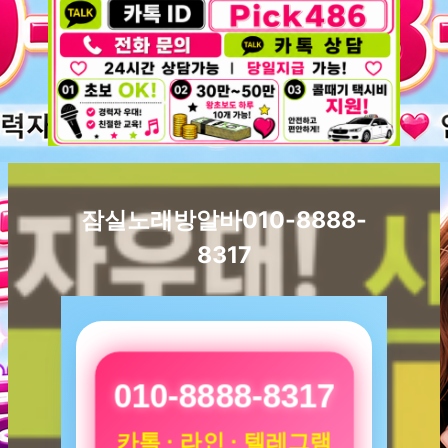
잠실노래방알바010-8888-
8317
010-8888-8317
카톡 · 라인 · 텔레그램