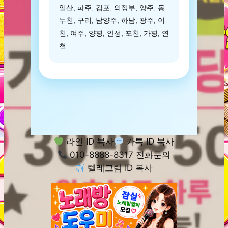
일산, 파주, 김포, 의정부, 양주, 동
두천, 구리, 남양주, 하남, 광주, 이
천, 여주, 양평, 안성, 포천, 가평, 연
천
라인 ID 복사
카톡 ID 복사
010-8888-8317 전화문의
텔레그램 ID 복사