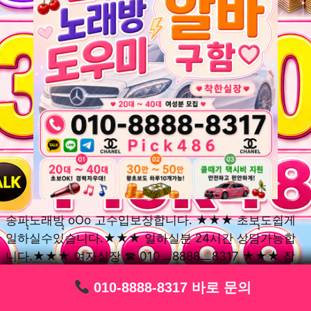
송파ุุ노래방ุุ oOo 고수입보장합니다. ★★★ 초보ุุ도쉽게
일하실수있습니다.★★★ 일하실분 24시간 상담가능합
니다.★★★ 여자실장 ☎ 010ㅡ8888ㅡ8317 ★★★ 잠
실동ุุ노래방ุุ oOo 초보환영ㅣุุ도우미ุุㅣ로 일하실분연락주
010-8888-8317 바로 문의
010-8888-8317 바로 문의
010-8888-8317 바로 문의
010-8888-8317 바로 문의
010-8888-8317 바로 문의
010-8888-8317 바로 문의
010-8888-8317 바로 문의
010-8888-8317 바로 문의
010-8888-8317 바로 문의
세요. 여성ㅣุุ알바ุุㅣ여기 신천동ุุ노래방ุุ ◞✿ 풍납동ุุ노래방ุุ
༺༻ 송파동ุุ노래방ุุ ミ★ 석촌동ุุ노래방ุุ ༺༻ 삼전동ุุ