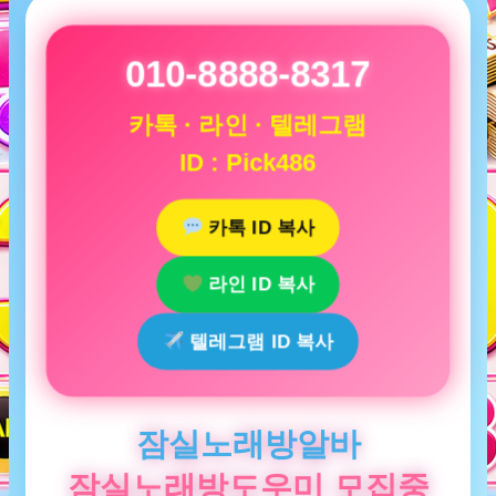
010-8888-8317
카톡 · 라인 · 텔레그램
ID : Pick486
카톡 ID 복사
라인 ID 복사
텔레그램 ID 복사
잠실노래방알바
잠실노래방도우미 모집중