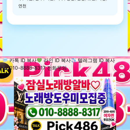
연천
카톡 ID 복사
라인 ID 복사
텔레그램 ID 복사
010-8888-8317 전화문의