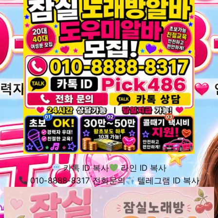
카톡 ID 복사
라인 ID 복사
010-8888-8317 전화문의
텔레그램 ID 복사