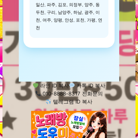
일산, 파주, 김포, 의정부, 양주, 동
두천, 구리, 남양주, 하남, 광주, 이
천, 여주, 양평, 안성, 포천, 가평, 연
천
라인 ID 복사
카톡 ID 복사
010-8888-8317 전화문의
텔레그램 ID 복사