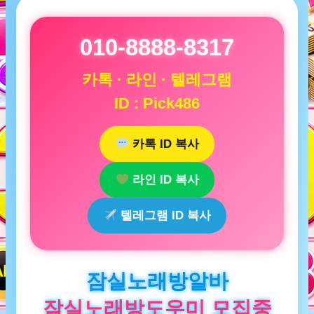
010-8888-8317
카톡 · 라인 · 텔레그램
ID : Pick486
카톡 ID 복사
라인 ID 복사
텔레그램 ID 복사
잠실노래방알바
잠실노래방도우미 모집중