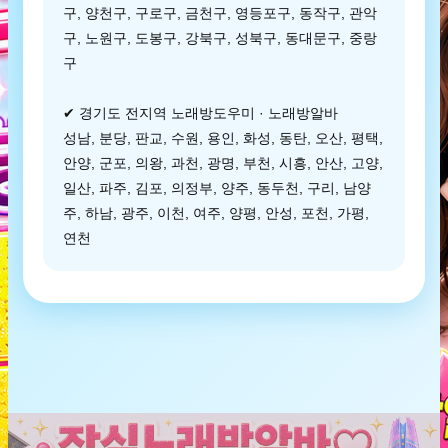
구, 양천구, 구로구, 금천구, 영등포구, 동작구, 관악
구, 노원구, 도봉구, 강북구, 성북구, 동대문구, 중랑
구
✔ 경기도 전지역 노래방도우미 · 노래방알바
성남, 분당, 판교, 수원, 용인, 화성, 동탄, 오산, 평택,
안양, 군포, 의왕, 과천, 광명, 부천, 시흥, 안산, 고양,
일산, 파주, 김포, 의정부, 양주, 동두천, 구리, 남양
주, 하남, 광주, 이천, 여주, 양평, 안성, 포천, 가평,
연천