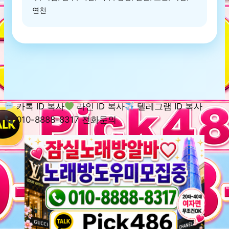
연천
카톡 ID 복사
라인 ID 복사
텔레그램 ID 복사
010-8888-8317 전화문의