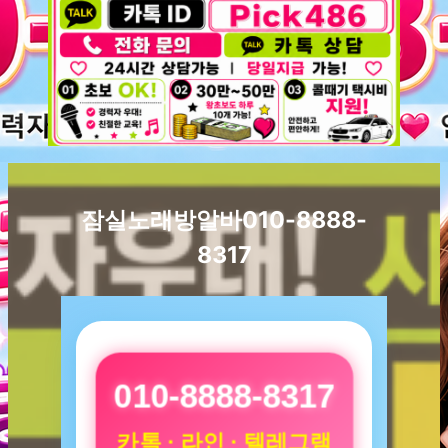
잠실노래방알바010-8888-
8317
010-8888-8317
카톡 · 라인 · 텔레그램