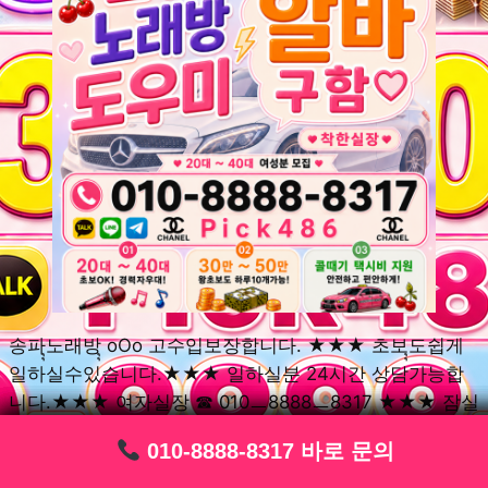
송파ุุ노래방ุุ oOo 고수입보장합니다. ★★★ 초보ุุ도쉽게
일하실수있습니다.★★★ 일하실분 24시간 상담가능합
니다.★★★ 여자실장 ☎ 010ㅡ8888ㅡ8317 ★★★ 잠실
동ุุ노래방ุุ oOo 초보환영ㅣุุ도우미ุุㅣ로 일하실분연락주세
010-8888-8317 바로 문의
010-8888-8317 바로 문의
010-8888-8317 바로 문의
010-8888-8317 바로 문의
010-8888-8317 바로 문의
010-8888-8317 바로 문의
010-8888-8317 바로 문의
010-8888-8317 바로 문의
010-8888-8317 바로 문의
요. 여성ㅣุุ알바ุุㅣ여기 신천동ุุ노래방ุุ ◞✿ 풍납동ุุ노래방ุุ
༺༻ 송파동ุุ노래방ุุ ミ★ 석촌동ุุ노래방ุุ ༺༻ 삼전동ุุ