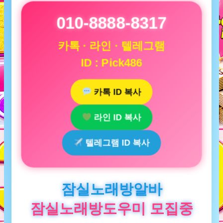
010-8888-8317
카톡 · 라인 · 텔레그램
ID : Pick486
카톡 ID 복사
라인 ID 복사
텔레그램 ID 복사
잠실노래방알바
잠실노래방도우미 모집중