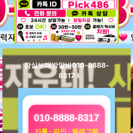
잠실노래방알바010-8888-
8317
010-8888-8317
카톡 · 라인 · 텔레그램