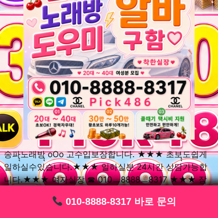
송파ุุ노래방ุุ oOo 고수입보장합니다. ★★★ 초보ุุ도쉽게
일하실수있습니다.★★★ 일하실분 24시간 상담가능합
니다.★★★ 여자실장 ☎ 010ㅡ8888ㅡ8317 ★★★ 잠
실동ุุ노래방ุุ oOo 초보환영ㅣุุ도우미ุุㅣ로 일하실분연락주
010-8888-8317 바로 문의
010-8888-8317 바로 문의
010-8888-8317 바로 문의
010-8888-8317 바로 문의
010-8888-8317 바로 문의
010-8888-8317 바로 문의
010-8888-8317 바로 문의
010-8888-8317 바로 문의
010-8888-8317 바로 문의
세요. 여성ㅣุุ알바ุุㅣ여기 신천동ุุ노래방ุุ ◞✿ 풍납동ุุ노래방ุุ
༺༻ 송파동ุุ노래방ุุ ミ★ 석촌동ุุ노래방ุุ ༺༻ 삼전동ุุ