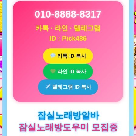
010-8888-8317
카톡 · 라인 · 텔레그램
ID : Pick486
카톡 ID 복사
라인 ID 복사
텔레그램 ID 복사
잠실노래방알바
잠실노래방도우미 모집중