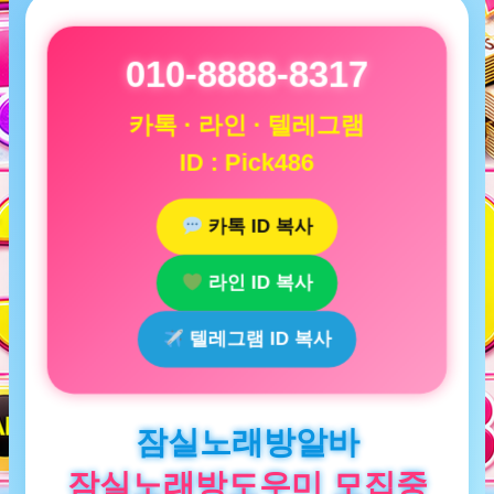
010-8888-8317
카톡 · 라인 · 텔레그램
ID : Pick486
카톡 ID 복사
라인 ID 복사
텔레그램 ID 복사
잠실노래방알바
잠실노래방도우미 모집중