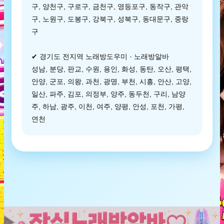
구, 양천구, 구로구, 금천구, 영등포구, 동작구, 관악
구, 노원구, 도봉구, 강북구, 성북구, 동대문구, 중랑
구
✔ 경기도 전지역 노래방도우미 · 노래방알바
성남, 분당, 판교, 수원, 용인, 화성, 동탄, 오산, 평택,
안양, 군포, 의왕, 과천, 광명, 부천, 시흥, 안산, 고양,
일산, 파주, 김포, 의정부, 양주, 동두천, 구리, 남양
주, 하남, 광주, 이천, 여주, 양평, 안성, 포천, 가평,
연천