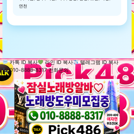
연천
카톡 ID 복사
라인 ID 복사
텔레그램 ID 복사
010-8888-8317 전화문의