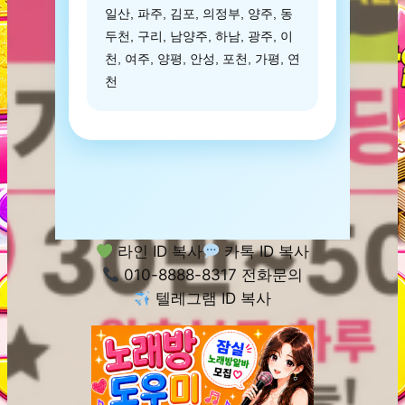
일산, 파주, 김포, 의정부, 양주, 동
두천, 구리, 남양주, 하남, 광주, 이
천, 여주, 양평, 안성, 포천, 가평, 연
천
라인 ID 복사
카톡 ID 복사
010-8888-8317 전화문의
텔레그램 ID 복사