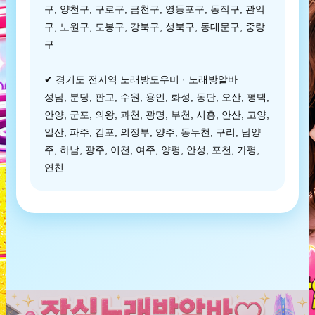
구, 양천구, 구로구, 금천구, 영등포구, 동작구, 관악
구, 노원구, 도봉구, 강북구, 성북구, 동대문구, 중랑
구
✔ 경기도 전지역 노래방도우미 · 노래방알바
성남, 분당, 판교, 수원, 용인, 화성, 동탄, 오산, 평택,
안양, 군포, 의왕, 과천, 광명, 부천, 시흥, 안산, 고양,
일산, 파주, 김포, 의정부, 양주, 동두천, 구리, 남양
주, 하남, 광주, 이천, 여주, 양평, 안성, 포천, 가평,
연천