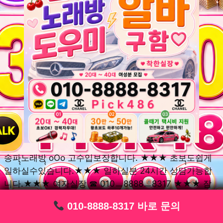
송파ุุ노래방ุุ oOo 고수입보장합니다. ★★★ 초보ุุ도쉽게
일하실수있습니다.★★★ 일하실분 24시간 상담가능합
니다.★★★ 여자실장 ☎ 010ㅡ8888ㅡ8317 ★★★ 잠
실동ุุ노래방ุุ oOo 초보환영ㅣุุ도우미ุุㅣ로 일하실분연락주
010-8888-8317 바로 문의
010-8888-8317 바로 문의
010-8888-8317 바로 문의
010-8888-8317 바로 문의
010-8888-8317 바로 문의
010-8888-8317 바로 문의
010-8888-8317 바로 문의
010-8888-8317 바로 문의
010-8888-8317 바로 문의
세요. 여성ㅣุุ알바ุุㅣ여기 신천동ุุ노래방ุุ ◞✿ 풍납동ุุ노래방ุุ
༺༻ 송파동ุุ노래방ุุ ミ★ 석촌동ุุ노래방ุุ ༺༻ 삼전동ุุ