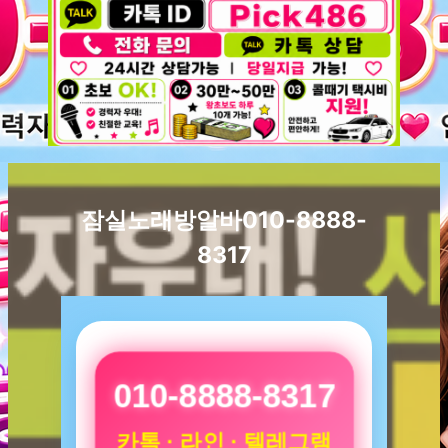
잠실노래방알바010-8888-
8317
010-8888-8317
카톡 · 라인 · 텔레그램