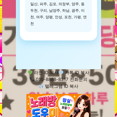
일산, 파주, 김포, 의정부, 양주, 동
두천, 구리, 남양주, 하남, 광주, 이
천, 여주, 양평, 안성, 포천, 가평, 연
천
라인 ID 복사
카톡 ID 복사
010-8888-8317 전화문의
텔레그램 ID 복사