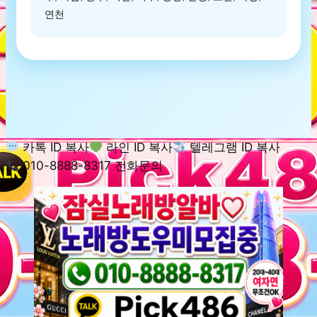
연천
카톡 ID 복사
라인 ID 복사
텔레그램 ID 복사
010-8888-8317 전화문의