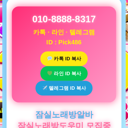
010-8888-8317
카톡 · 라인 · 텔레그램
ID : Pick486
카톡 ID 복사
라인 ID 복사
텔레그램 ID 복사
잠실노래방알바
잠실노래방도우미 모집중