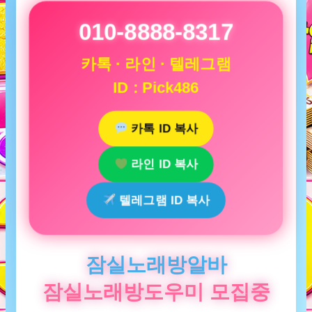
010-8888-8317
카톡 · 라인 · 텔레그램
ID : Pick486
카톡 ID 복사
라인 ID 복사
텔레그램 ID 복사
잠실노래방알바
잠실노래방도우미 모집중