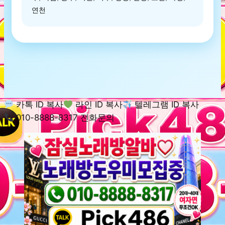
연천
카톡 ID 복사
라인 ID 복사
텔레그램 ID 복사
010-8888-8317 전화문의