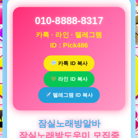
010-8888-8317
카톡 · 라인 · 텔레그램
ID : Pick486
카톡 ID 복사
라인 ID 복사
텔레그램 ID 복사
잠실노래방알바
잠실노래방도우미 모집중