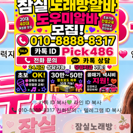
카톡 ID 복사
라인 ID 복사
010-8888-8317 전화문의
텔레그램 ID 복사