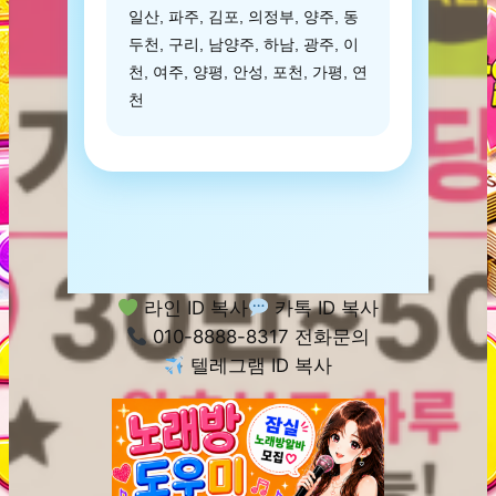
일산, 파주, 김포, 의정부, 양주, 동
두천, 구리, 남양주, 하남, 광주, 이
천, 여주, 양평, 안성, 포천, 가평, 연
천
라인 ID 복사
카톡 ID 복사
010-8888-8317 전화문의
텔레그램 ID 복사