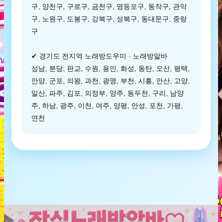
구, 양천구, 구로구, 금천구, 영등포구, 동작구, 관악
구, 노원구, 도봉구, 강북구, 성북구, 동대문구, 중랑
구
✔ 경기도 전지역 노래방도우미 · 노래방알바
성남, 분당, 판교, 수원, 용인, 화성, 동탄, 오산, 평택,
안양, 군포, 의왕, 과천, 광명, 부천, 시흥, 안산, 고양,
일산, 파주, 김포, 의정부, 양주, 동두천, 구리, 남양
주, 하남, 광주, 이천, 여주, 양평, 안성, 포천, 가평,
연천