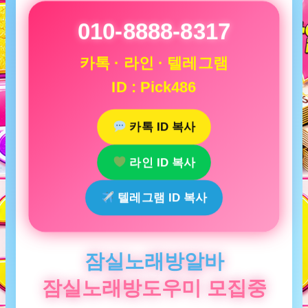
010-8888-8317
카톡 · 라인 · 텔레그램
ID : Pick486
카톡 ID 복사
라인 ID 복사
텔레그램 ID 복사
잠실노래방알바
잠실노래방도우미 모집중