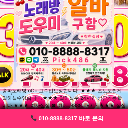
송파ุุ노래방ุุ oOo 고수입보장합니다. ★★★ 초보ุุ도쉽게
일하실수있습니다.★★★ 일하실분 24시간 상담가능합
니다.★★★ 여자실장 ☎ 010ㅡ8888ㅡ8317 ★★★ 잠실
동ุุ노래방ุุ oOo 초보환영ㅣุุ도우미ุุㅣ로 일하실분연락주세
010-8888-8317 바로 문의
010-8888-8317 바로 문의
010-8888-8317 바로 문의
010-8888-8317 바로 문의
010-8888-8317 바로 문의
010-8888-8317 바로 문의
010-8888-8317 바로 문의
010-8888-8317 바로 문의
010-8888-8317 바로 문의
요. 여성ㅣุุ알바ุุㅣ여기 신천동ุุ노래방ุุ ◞✿ 풍납동ุุ노래방ุุ
༺༻ 송파동ุุ노래방ุุ ミ★ 석촌동ุุ노래방ุุ ༺༻ 삼전동ุุ