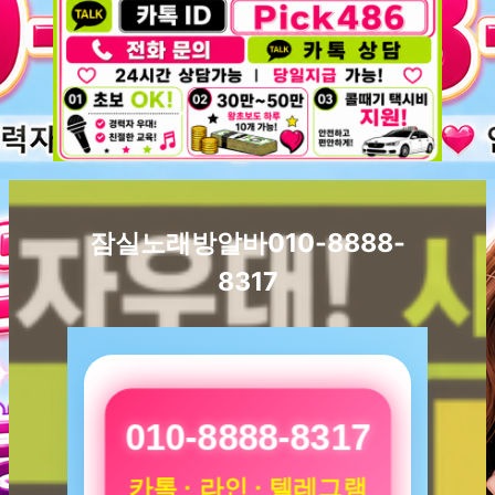
잠실노래방알바010-8888-
8317
010-8888-8317
카톡 · 라인 · 텔레그램