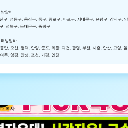
래방알바
진구, 성동구, 용산구, 중구, 종로구, 마포구, 서대문구, 은평구, 강서구, 
북구, 성북구, 동대문구, 중랑구
 노래방알바
 동탄, 오산, 평택, 안양, 군포, 의왕, 과천, 광명, 부천, 시흥, 안산, 고양, 
 여주, 양평, 안성, 포천, 가평, 연천
D 복사