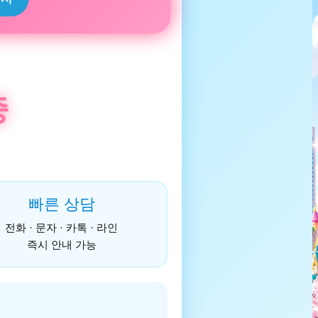
중
빠른 상담
전화 · 문자 · 카톡 · 라인
즉시 안내 가능