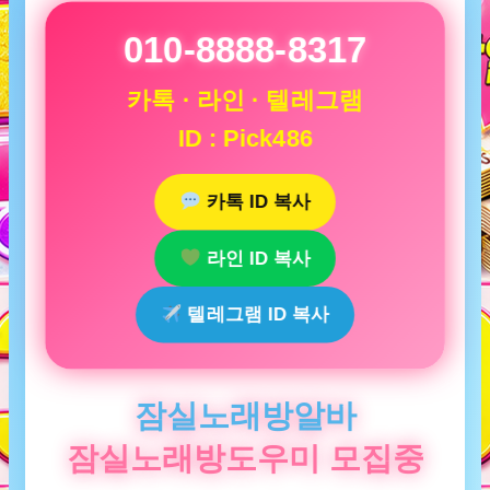
010-8888-8317
카톡 · 라인 · 텔레그램
ID : Pick486
카톡 ID 복사
라인 ID 복사
텔레그램 ID 복사
잠실노래방알바
잠실노래방도우미 모집중