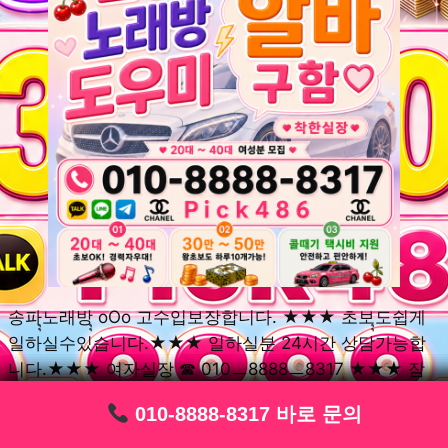
송파ุุ노래방ุุ oOo 고수입보장합니다. ★★★ 초보ุุ도쉽게
일하실수있습니다.★★★ 일하실분 24시간 상담가능합
니다.★★★ 여자실장 ☎ 010ㅡ8888ㅡ8317 ★★★ 잠
실동ุุ노래방ุุ oOo 초보환영ㅣุุ도우미ุุㅣ로 일하실분연락주
010-8888-8317 바로 문의
010-8888-8317 바로 문의
010-8888-8317 바로 문의
010-8888-8317 바로 문의
010-8888-8317 바로 문의
010-8888-8317 바로 문의
010-8888-8317 바로 문의
010-8888-8317 바로 문의
010-8888-8317 바로 문의
세요. 여성ㅣุุ알바ุุㅣ여기 신천동ุุ노래방ุุ ◞✿ 풍납동ุุ노래방ุุ
༺༻ 송파동ุุ노래방ุุ ミ★ 석촌동ุุ노래방ุุ ༺༻ 삼전동ุุ