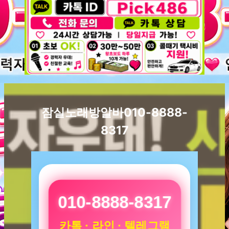
잠실노래방알바010-8888-
8317
010-8888-8317
카톡 · 라인 · 텔레그램