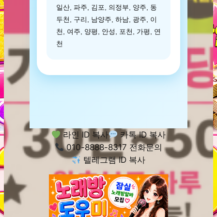
일산, 파주, 김포, 의정부, 양주, 동
두천, 구리, 남양주, 하남, 광주, 이
천, 여주, 양평, 안성, 포천, 가평, 연
천
라인 ID 복사
카톡 ID 복사
010-8888-8317 전화문의
텔레그램 ID 복사