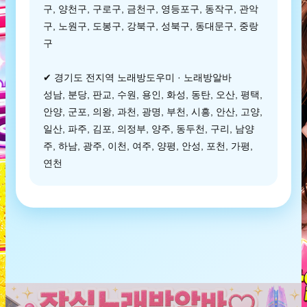
구, 양천구, 구로구, 금천구, 영등포구, 동작구, 관악
구, 노원구, 도봉구, 강북구, 성북구, 동대문구, 중랑
구
✔ 경기도 전지역 노래방도우미 · 노래방알바
성남, 분당, 판교, 수원, 용인, 화성, 동탄, 오산, 평택,
안양, 군포, 의왕, 과천, 광명, 부천, 시흥, 안산, 고양,
일산, 파주, 김포, 의정부, 양주, 동두천, 구리, 남양
주, 하남, 광주, 이천, 여주, 양평, 안성, 포천, 가평,
연천