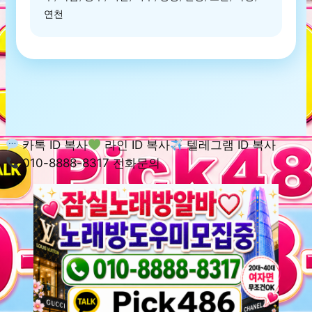
연천
카톡 ID 복사
라인 ID 복사
텔레그램 ID 복사
010-8888-8317 전화문의