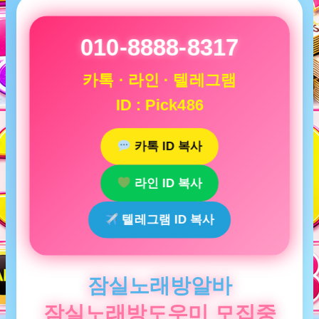
010-8888-8317
카톡 · 라인 · 텔레그램
ID : Pick486
카톡 ID 복사
라인 ID 복사
텔레그램 ID 복사
잠실노래방알바
잠실노래방도우미 모집중