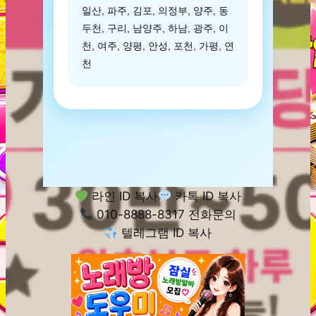
일산, 파주, 김포, 의정부, 양주, 동
두천, 구리, 남양주, 하남, 광주, 이
천, 여주, 양평, 안성, 포천, 가평, 연
천
라인 ID 복사
카톡 ID 복사
010-8888-8317 전화문의
텔레그램 ID 복사