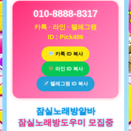
010-8888-8317
카톡 · 라인 · 텔레그램
ID : Pick486
카톡 ID 복사
라인 ID 복사
텔레그램 ID 복사
잠실노래방알바
잠실노래방도우미 모집중