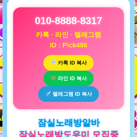
010-8888-8317
카톡 · 라인 · 텔레그램
ID : Pick486
카톡 ID 복사
라인 ID 복사
텔레그램 ID 복사
잠실노래방알바
잠실노래방도우미 모집중