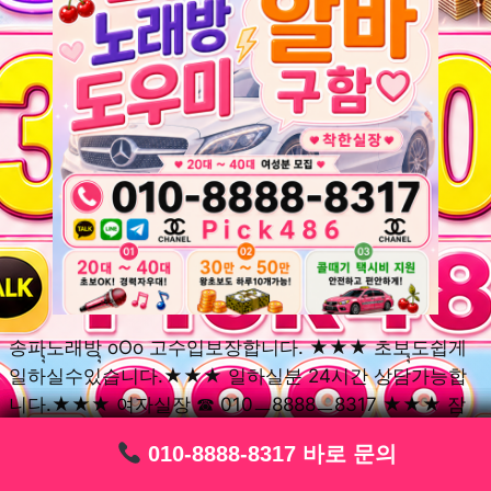
송파ุุ노래방ุุ oOo 고수입보장합니다. ★★★ 초보ุุ도쉽게
일하실수있습니다.★★★ 일하실분 24시간 상담가능합
니다.★★★ 여자실장 ☎ 010ㅡ8888ㅡ8317 ★★★ 잠
실동ุุ노래방ุุ oOo 초보환영ㅣุุ도우미ุุㅣ로 일하실분연락주
010-8888-8317 바로 문의
010-8888-8317 바로 문의
010-8888-8317 바로 문의
010-8888-8317 바로 문의
010-8888-8317 바로 문의
010-8888-8317 바로 문의
010-8888-8317 바로 문의
010-8888-8317 바로 문의
010-8888-8317 바로 문의
세요. 여성ㅣุุ알바ุุㅣ여기 신천동ุุ노래방ุุ ◞✿ 풍납동ุุ노래방ุุ
༺༻ 송파동ุุ노래방ุุ ミ★ 석촌동ุุ노래방ุุ ༺༻ 삼전동ุุ