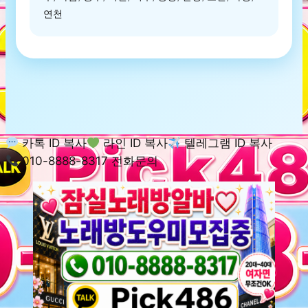
연천
카톡 ID 복사
라인 ID 복사
텔레그램 ID 복사
010-8888-8317 전화문의