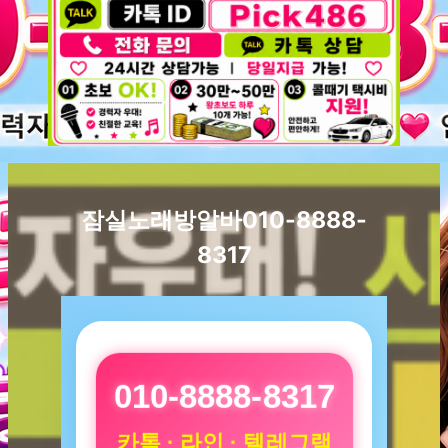
잠실노래방알바010-8888-
8317
010-8888-8317
카톡 · 라인 · 텔레그램