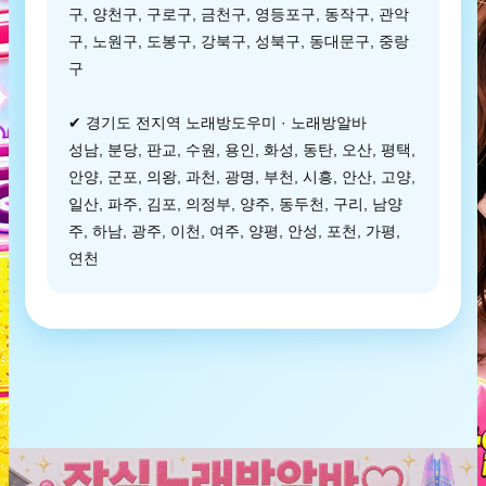
구, 양천구, 구로구, 금천구, 영등포구, 동작구, 관악
구, 노원구, 도봉구, 강북구, 성북구, 동대문구, 중랑
구
✔ 경기도 전지역 노래방도우미 · 노래방알바
성남, 분당, 판교, 수원, 용인, 화성, 동탄, 오산, 평택,
안양, 군포, 의왕, 과천, 광명, 부천, 시흥, 안산, 고양,
일산, 파주, 김포, 의정부, 양주, 동두천, 구리, 남양
주, 하남, 광주, 이천, 여주, 양평, 안성, 포천, 가평,
연천