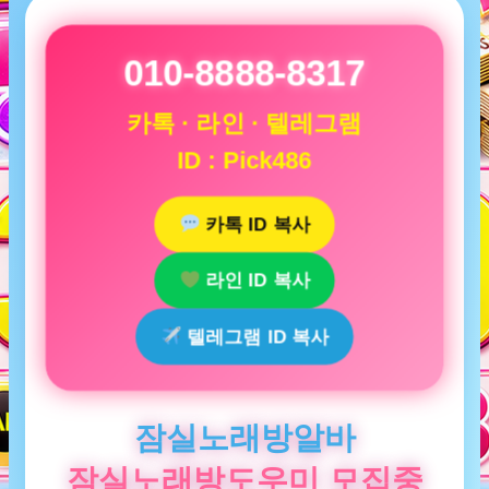
010-8888-8317
카톡 · 라인 · 텔레그램
ID : Pick486
카톡 ID 복사
라인 ID 복사
텔레그램 ID 복사
잠실노래방알바
잠실노래방도우미 모집중