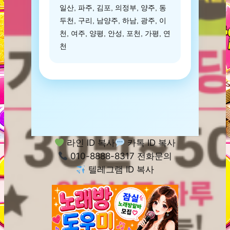
일산, 파주, 김포, 의정부, 양주, 동
두천, 구리, 남양주, 하남, 광주, 이
천, 여주, 양평, 안성, 포천, 가평, 연
천
라인 ID 복사
카톡 ID 복사
010-8888-8317 전화문의
텔레그램 ID 복사