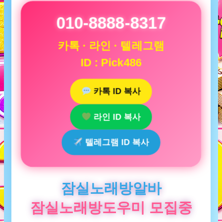
010-8888-8317
카톡 · 라인 · 텔레그램
ID : Pick486
카톡 ID 복사
라인 ID 복사
텔레그램 ID 복사
잠실노래방알바
잠실노래방도우미 모집중