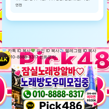
연천
카톡 ID 복사
라인 ID 복사
텔레그램 ID 복사
010-8888-8317 전화문의