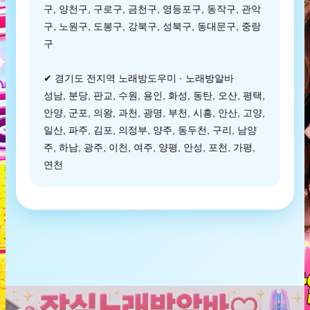
구, 양천구, 구로구, 금천구, 영등포구, 동작구, 관악
구, 노원구, 도봉구, 강북구, 성북구, 동대문구, 중랑
구
✔ 경기도 전지역 노래방도우미 · 노래방알바
성남, 분당, 판교, 수원, 용인, 화성, 동탄, 오산, 평택,
안양, 군포, 의왕, 과천, 광명, 부천, 시흥, 안산, 고양,
일산, 파주, 김포, 의정부, 양주, 동두천, 구리, 남양
주, 하남, 광주, 이천, 여주, 양평, 안성, 포천, 가평,
연천