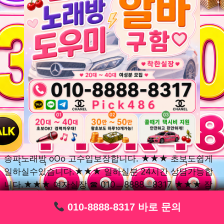
송파ุุ노래방ุุ oOo 고수입보장합니다. ★★★ 초보ุุ도쉽게
일하실수있습니다.★★★ 일하실분 24시간 상담가능합
니다.★★★ 여자실장 ☎ 010ㅡ8888ㅡ8317 ★★★ 잠
실동ุุ노래방ุุ oOo 초보환영ㅣุุ도우미ุุㅣ로 일하실분연락주
010-8888-8317 바로 문의
010-8888-8317 바로 문의
010-8888-8317 바로 문의
010-8888-8317 바로 문의
010-8888-8317 바로 문의
010-8888-8317 바로 문의
010-8888-8317 바로 문의
010-8888-8317 바로 문의
010-8888-8317 바로 문의
세요. 여성ㅣุุ알바ุุㅣ여기 신천동ุุ노래방ุุ ◞✿ 풍납동ุุ노래방ุุ
༺༻ 송파동ุุ노래방ุุ ミ★ 석촌동ุุ노래방ุุ ༺༻ 삼전동ุุ