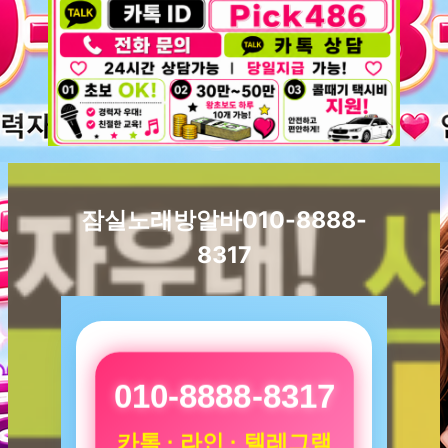
잠실노래방알바010-8888-
8317
010-8888-8317
카톡 · 라인 · 텔레그램