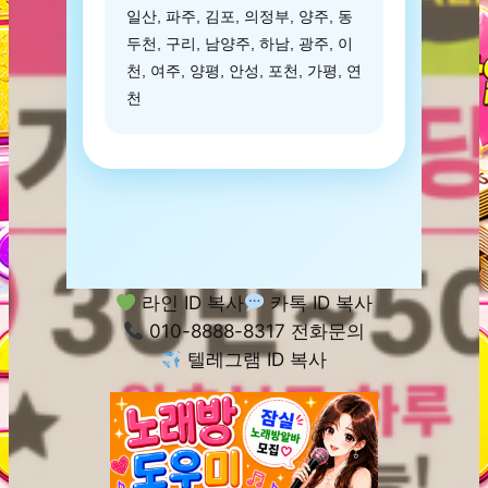
일산, 파주, 김포, 의정부, 양주, 동
두천, 구리, 남양주, 하남, 광주, 이
천, 여주, 양평, 안성, 포천, 가평, 연
천
라인 ID 복사
카톡 ID 복사
010-8888-8317 전화문의
텔레그램 ID 복사