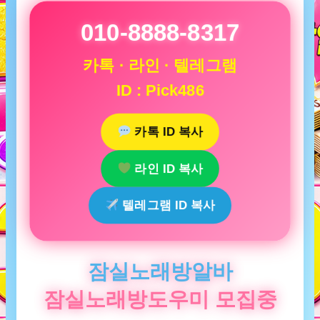
010-8888-8317
카톡 · 라인 · 텔레그램
ID : Pick486
카톡 ID 복사
라인 ID 복사
텔레그램 ID 복사
잠실노래방알바
잠실노래방도우미 모집중