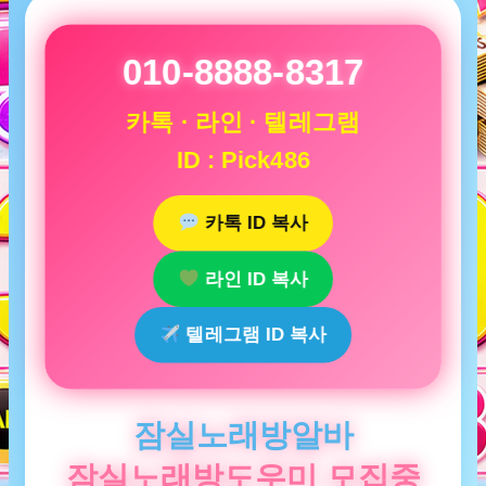
010-8888-8317
카톡 · 라인 · 텔레그램
ID : Pick486
카톡 ID 복사
라인 ID 복사
텔레그램 ID 복사
잠실노래방알바
잠실노래방도우미 모집중