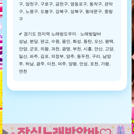
구, 양천구, 구로구, 금천구, 영등포구, 동작구, 관악
구, 노원구, 도봉구, 강북구, 성북구, 동대문구, 중랑
구
✔ 경기도 전지역 노래방도우미 · 노래방알바
성남, 분당, 판교, 수원, 용인, 화성, 동탄, 오산, 평택,
안양, 군포, 의왕, 과천, 광명, 부천, 시흥, 안산, 고양,
일산, 파주, 김포, 의정부, 양주, 동두천, 구리, 남양
주, 하남, 광주, 이천, 여주, 양평, 안성, 포천, 가평,
연천