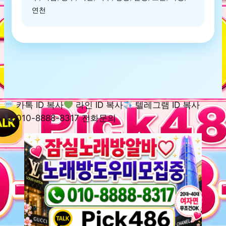
연천
카톡 ID 복사
라인 ID 복사
텔레그램 ID 복사
010-8888-8317 전화문의