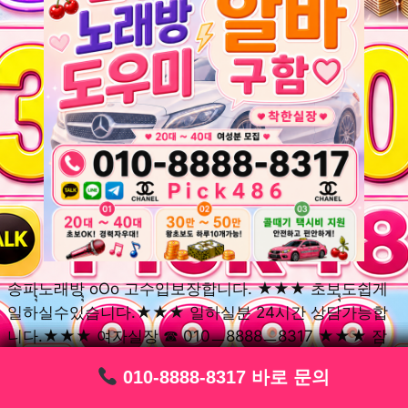
송파ุุ노래방ุุ oOo 고수입보장합니다. ★★★ 초보ุุ도쉽게
일하실수있습니다.★★★ 일하실분 24시간 상담가능합
니다.★★★ 여자실장 ☎ 010ㅡ8888ㅡ8317 ★★★ 잠
실동ุุ노래방ุุ oOo 초보환영ㅣุุ도우미ุุㅣ로 일하실분연락주
010-8888-8317 바로 문의
010-8888-8317 바로 문의
010-8888-8317 바로 문의
010-8888-8317 바로 문의
010-8888-8317 바로 문의
010-8888-8317 바로 문의
010-8888-8317 바로 문의
010-8888-8317 바로 문의
010-8888-8317 바로 문의
세요. 여성ㅣุุ알바ุุㅣ여기 신천동ุุ노래방ุุ ◞✿ 풍납동ุุ노래방ุุ
༺༻ 송파동ุุ노래방ุุ ミ★ 석촌동ุุ노래방ุุ ༺༻ 삼전동ุุ