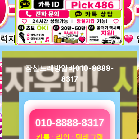
잠실노래방알바010-8888-
8317
010-8888-8317
카톡 · 라인 · 텔레그램