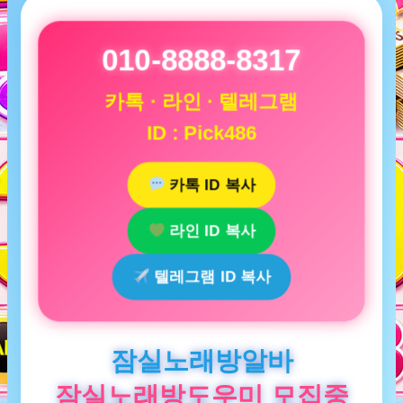
010-8888-8317
카톡 · 라인 · 텔레그램
ID : Pick486
카톡 ID 복사
라인 ID 복사
텔레그램 ID 복사
잠실노래방알바
잠실노래방도우미 모집중