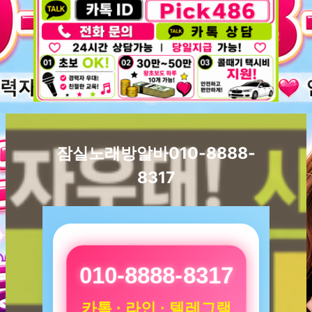
잠실노래방알바010-8888-
8317
010-8888-8317
카톡 · 라인 · 텔레그램