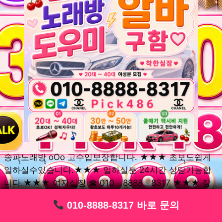
송파ุุ노래방ุุ oOo 고수입보장합니다. ★★★ 초보ุุ도쉽게
일하실수있습니다.★★★ 일하실분 24시간 상담가능합
니다.★★★ 여자실장 ☎ 010ㅡ8888ㅡ8317 ★★★ 잠
실동ุุ노래방ุุ oOo 초보환영ㅣุุ도우미ุุㅣ로 일하실분연락주
010-8888-8317 바로 문의
010-8888-8317 바로 문의
010-8888-8317 바로 문의
010-8888-8317 바로 문의
010-8888-8317 바로 문의
010-8888-8317 바로 문의
010-8888-8317 바로 문의
010-8888-8317 바로 문의
010-8888-8317 바로 문의
세요. 여성ㅣุุ알바ุุㅣ여기 신천동ุุ노래방ุุ ◞✿ 풍납동ุุ노래방ุุ
༺༻ 송파동ุุ노래방ุุ ミ★ 석촌동ุุ노래방ุุ ༺༻ 삼전동ุุ