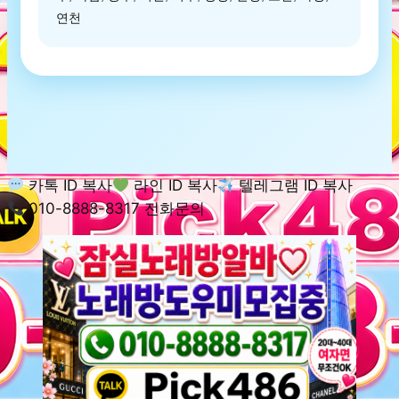
연천
카톡 ID 복사
라인 ID 복사
텔레그램 ID 복사
010-8888-8317 전화문의