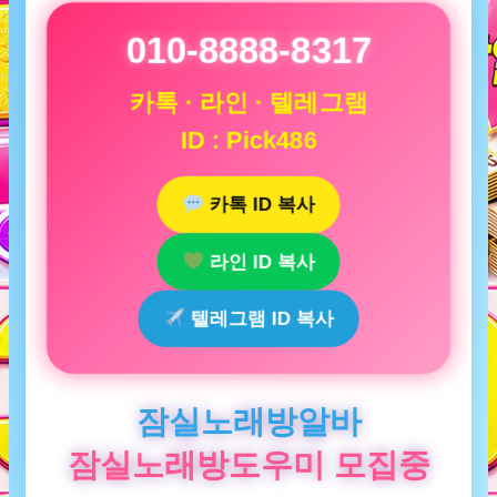
010-8888-8317
카톡 · 라인 · 텔레그램
ID : Pick486
카톡 ID 복사
라인 ID 복사
텔레그램 ID 복사
잠실노래방알바
잠실노래방도우미 모집중