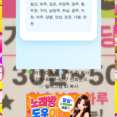
일산, 파주, 김포, 의정부, 양주, 동
두천, 구리, 남양주, 하남, 광주, 이
천, 여주, 양평, 안성, 포천, 가평, 연
천
라인 ID 복사
카톡 ID 복사
010-8888-8317 전화문의
텔레그램 ID 복사