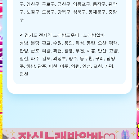
구, 양천구, 구로구, 금천구, 영등포구, 동작구, 관악
구, 노원구, 도봉구, 강북구, 성북구, 동대문구, 중랑
구
✔ 경기도 전지역 노래방도우미 · 노래방알바
성남, 분당, 판교, 수원, 용인, 화성, 동탄, 오산, 평택,
안양, 군포, 의왕, 과천, 광명, 부천, 시흥, 안산, 고양,
일산, 파주, 김포, 의정부, 양주, 동두천, 구리, 남양
주, 하남, 광주, 이천, 여주, 양평, 안성, 포천, 가평,
연천