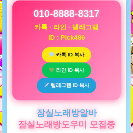
010-8888-8317
카톡 · 라인 · 텔레그램
ID : Pick486
카톡 ID 복사
라인 ID 복사
텔레그램 ID 복사
잠실노래방알바
잠실노래방도우미 모집중