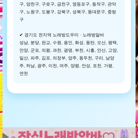
구, 양천구, 구로구, 금천구, 영등포구, 동작구, 관악
구, 노원구, 도봉구, 강북구, 성북구, 동대문구, 중랑
구
✔ 경기도 전지역 노래방도우미 · 노래방알바
성남, 분당, 판교, 수원, 용인, 화성, 동탄, 오산, 평택,
안양, 군포, 의왕, 과천, 광명, 부천, 시흥, 안산, 고양,
일산, 파주, 김포, 의정부, 양주, 동두천, 구리, 남양
주, 하남, 광주, 이천, 여주, 양평, 안성, 포천, 가평,
연천