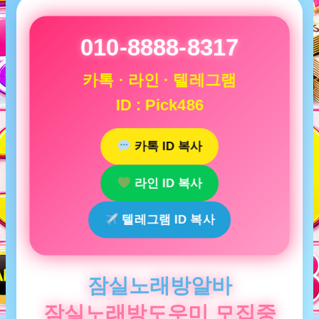
010-8888-8317
카톡 · 라인 · 텔레그램
ID : Pick486
카톡 ID 복사
라인 ID 복사
텔레그램 ID 복사
잠실노래방알바
잠실노래방도우미 모집중