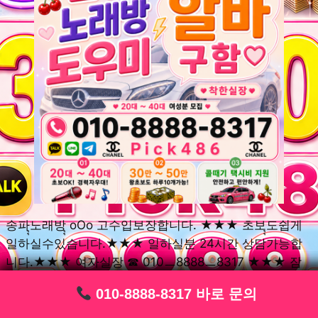
송파ุุ노래방ุุ oOo 고수입보장합니다. ★★★ 초보ุุ도쉽게
일하실수있습니다.★★★ 일하실분 24시간 상담가능합
니다.★★★ 여자실장 ☎ 010ㅡ8888ㅡ8317 ★★★ 잠
실동ุุ노래방ุุ oOo 초보환영ㅣุุ도우미ุุㅣ로 일하실분연락주
010-8888-8317 바로 문의
010-8888-8317 바로 문의
010-8888-8317 바로 문의
010-8888-8317 바로 문의
010-8888-8317 바로 문의
010-8888-8317 바로 문의
010-8888-8317 바로 문의
010-8888-8317 바로 문의
010-8888-8317 바로 문의
세요. 여성ㅣุุ알바ุุㅣ여기 신천동ุุ노래방ุุ ◞✿ 풍납동ุุ노래방ุุ
༺༻ 송파동ุุ노래방ุุ ミ★ 석촌동ุุ노래방ุุ ༺༻ 삼전동ุุ