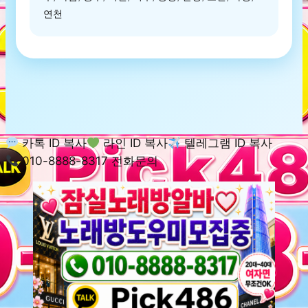
연천
카톡 ID 복사
라인 ID 복사
텔레그램 ID 복사
010-8888-8317 전화문의