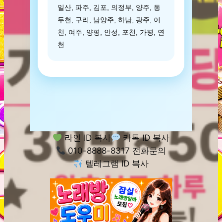
일산, 파주, 김포, 의정부, 양주, 동
두천, 구리, 남양주, 하남, 광주, 이
천, 여주, 양평, 안성, 포천, 가평, 연
천
라인 ID 복사
카톡 ID 복사
010-8888-8317 전화문의
텔레그램 ID 복사