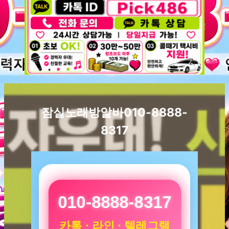
잠실노래방알바010-8888-
8317
010-8888-8317
카톡 · 라인 · 텔레그램