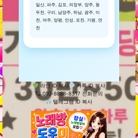
일산, 파주, 김포, 의정부, 양주, 동
두천, 구리, 남양주, 하남, 광주, 이
천, 여주, 양평, 안성, 포천, 가평, 연
천
라인 ID 복사
카톡 ID 복사
010-8888-8317 전화문의
텔레그램 ID 복사