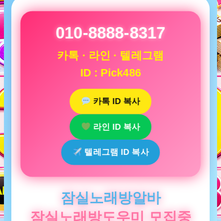
010-8888-8317
카톡 · 라인 · 텔레그램
ID : Pick486
카톡 ID 복사
라인 ID 복사
텔레그램 ID 복사
잠실노래방알바
잠실노래방도우미 모집중