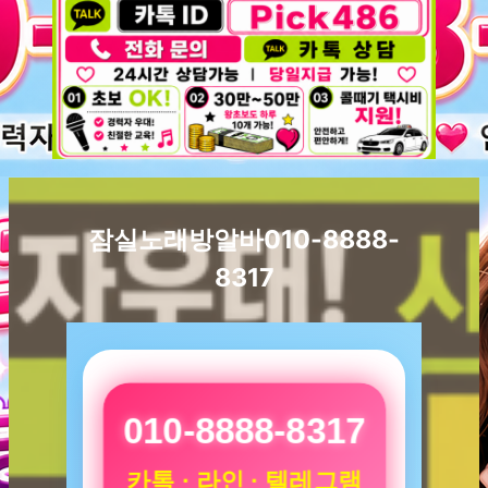
잠실노래방알바010-8888-
8317
010-8888-8317
카톡 · 라인 · 텔레그램