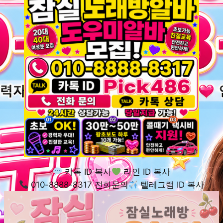
카톡 ID 복사
라인 ID 복사
010-8888-8317 전화문의
텔레그램 ID 복사