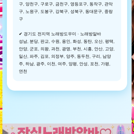
구, 양천구, 구로구, 금천구, 영등포구, 동작구, 관악
구, 노원구, 도봉구, 강북구, 성북구, 동대문구, 중랑
구
✔ 경기도 전지역 노래방도우미 · 노래방알바
성남, 분당, 판교, 수원, 용인, 화성, 동탄, 오산, 평택,
안양, 군포, 의왕, 과천, 광명, 부천, 시흥, 안산, 고양,
일산, 파주, 김포, 의정부, 양주, 동두천, 구리, 남양
주, 하남, 광주, 이천, 여주, 양평, 안성, 포천, 가평,
연천