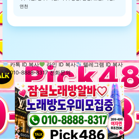
연천
카톡 ID 복사
라인 ID 복사
텔레그램 ID 복사
010-8888-8317 전화문의