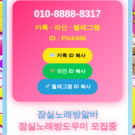
010-8888-8317
카톡 · 라인 · 텔레그램
ID : Pick486
카톡 ID 복사
라인 ID 복사
텔레그램 ID 복사
잠실노래방알바
잠실노래방도우미 모집중