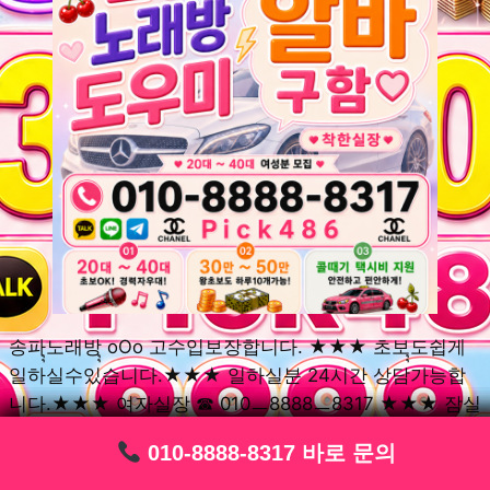
송파ุุ노래방ุุ oOo 고수입보장합니다. ★★★ 초보ุุ도쉽게
일하실수있습니다.★★★ 일하실분 24시간 상담가능합
니다.★★★ 여자실장 ☎ 010ㅡ8888ㅡ8317 ★★★ 잠실
동ุุ노래방ุุ oOo 초보환영ㅣุุ도우미ุุㅣ로 일하실분연락주세
010-8888-8317 바로 문의
010-8888-8317 바로 문의
010-8888-8317 바로 문의
010-8888-8317 바로 문의
010-8888-8317 바로 문의
010-8888-8317 바로 문의
010-8888-8317 바로 문의
010-8888-8317 바로 문의
010-8888-8317 바로 문의
요. 여성ㅣุุ알바ุุㅣ여기 신천동ุุ노래방ุุ ◞✿ 풍납동ุุ노래방ุุ
༺༻ 송파동ุุ노래방ุุ ミ★ 석촌동ุุ노래방ุุ ༺༻ 삼전동ุุ