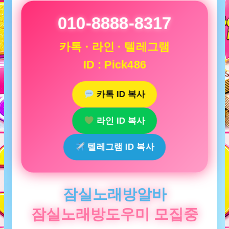
010-8888-8317
카톡 · 라인 · 텔레그램
ID : Pick486
카톡 ID 복사
라인 ID 복사
텔레그램 ID 복사
잠실노래방알바
잠실노래방도우미 모집중