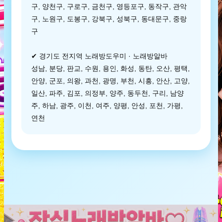
구, 양천구, 구로구, 금천구, 영등포구, 동작구, 관악
구, 노원구, 도봉구, 강북구, 성북구, 동대문구, 중랑
구
✔ 경기도 전지역 노래방도우미 · 노래방알바
성남, 분당, 판교, 수원, 용인, 화성, 동탄, 오산, 평택,
안양, 군포, 의왕, 과천, 광명, 부천, 시흥, 안산, 고양,
일산, 파주, 김포, 의정부, 양주, 동두천, 구리, 남양
주, 하남, 광주, 이천, 여주, 양평, 안성, 포천, 가평,
연천