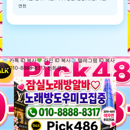
연천
카톡 ID 복사
라인 ID 복사
텔레그램 ID 복사
010-8888-8317 전화문의