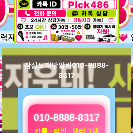
잠실노래방알바010-8888-
8317
010-8888-8317
카톡 · 라인 · 텔레그램