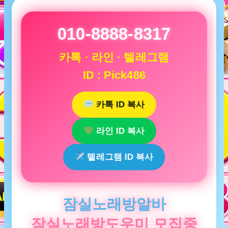
010-8888-8317
카톡 · 라인 · 텔레그램
ID : Pick486
카톡 ID 복사
라인 ID 복사
텔레그램 ID 복사
잠실노래방알바
잠실노래방도우미 모집중