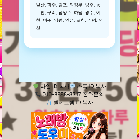
일산, 파주, 김포, 의정부, 양주, 동
두천, 구리, 남양주, 하남, 광주, 이
천, 여주, 양평, 안성, 포천, 가평, 연
천
라인 ID 복사
카톡 ID 복사
010-8888-8317 전화문의
텔레그램 ID 복사