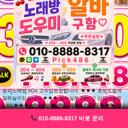
송파ุุ노래방ุุ oOo 고수입보장합니다. ★★★ 초보ุุ도쉽게
일하실수있습니다.★★★ 일하실분 24시간 상담가능합
니다.★★★ 여자실장 ☎ 010ㅡ8888ㅡ8317 ★★★ 잠
실동ุุ노래방ุุ oOo 초보환영ㅣุุ도우미ุุㅣ로 일하실분연락주
010-8888-8317 바로 문의
010-8888-8317 바로 문의
010-8888-8317 바로 문의
010-8888-8317 바로 문의
010-8888-8317 바로 문의
010-8888-8317 바로 문의
010-8888-8317 바로 문의
010-8888-8317 바로 문의
010-8888-8317 바로 문의
세요. 여성ㅣุุ알바ุุㅣ여기 신천동ุุ노래방ุุ ◞✿ 풍납동ุุ노래방ุุ
༺༻ 송파동ุุ노래방ุุ ミ★ 석촌동ุุ노래방ุุ ༺༻ 삼전동ุุ