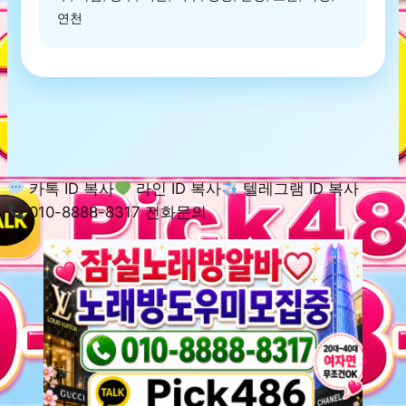
연천
카톡 ID 복사
라인 ID 복사
텔레그램 ID 복사
010-8888-8317 전화문의