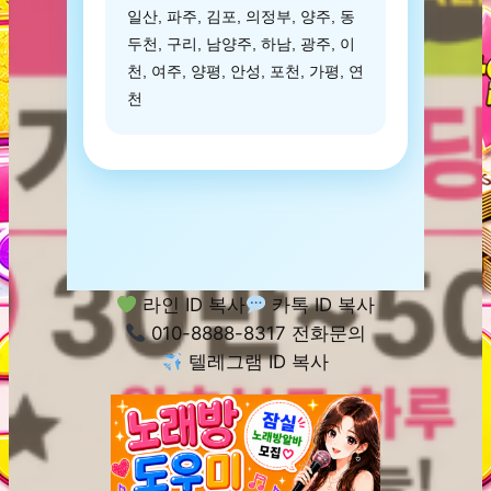
일산, 파주, 김포, 의정부, 양주, 동
두천, 구리, 남양주, 하남, 광주, 이
천, 여주, 양평, 안성, 포천, 가평, 연
천
라인 ID 복사
카톡 ID 복사
010-8888-8317 전화문의
텔레그램 ID 복사