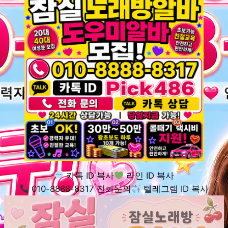
카톡 ID 복사
라인 ID 복사
010-8888-8317 전화문의
텔레그램 ID 복사