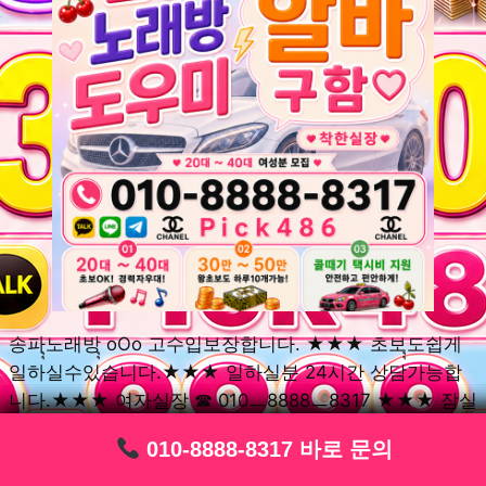
송파ุุ노래방ุุ oOo 고수입보장합니다. ★★★ 초보ุุ도쉽게
일하실수있습니다.★★★ 일하실분 24시간 상담가능합
니다.★★★ 여자실장 ☎ 010ㅡ8888ㅡ8317 ★★★ 잠실
동ุุ노래방ุุ oOo 초보환영ㅣุุ도우미ุุㅣ로 일하실분연락주세
010-8888-8317 바로 문의
010-8888-8317 바로 문의
010-8888-8317 바로 문의
010-8888-8317 바로 문의
010-8888-8317 바로 문의
010-8888-8317 바로 문의
010-8888-8317 바로 문의
010-8888-8317 바로 문의
010-8888-8317 바로 문의
요. 여성ㅣุุ알바ุุㅣ여기 신천동ุุ노래방ุุ ◞✿ 풍납동ุุ노래방ุุ
༺༻ 송파동ุุ노래방ุุ ミ★ 석촌동ุุ노래방ุุ ༺༻ 삼전동ุุ