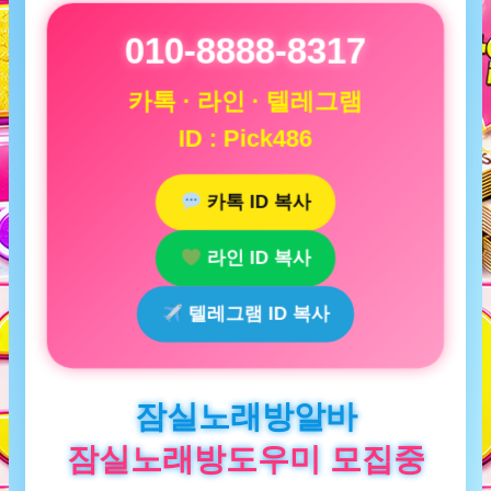
010-8888-8317
카톡 · 라인 · 텔레그램
ID : Pick486
카톡 ID 복사
라인 ID 복사
텔레그램 ID 복사
잠실노래방알바
잠실노래방도우미 모집중