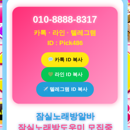
010-8888-8317
카톡 · 라인 · 텔레그램
ID : Pick486
카톡 ID 복사
라인 ID 복사
텔레그램 ID 복사
잠실노래방알바
잠실노래방도우미 모집중