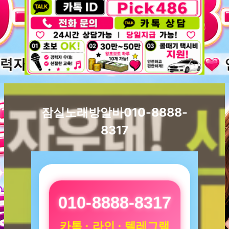
잠실노래방알바010-8888-
8317
010-8888-8317
카톡 · 라인 · 텔레그램