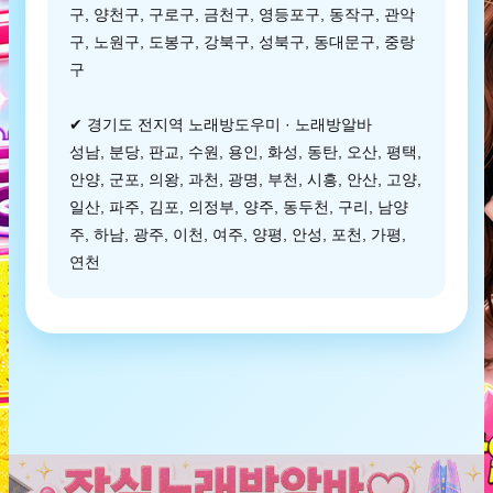
구, 양천구, 구로구, 금천구, 영등포구, 동작구, 관악
구, 노원구, 도봉구, 강북구, 성북구, 동대문구, 중랑
구
✔ 경기도 전지역 노래방도우미 · 노래방알바
성남, 분당, 판교, 수원, 용인, 화성, 동탄, 오산, 평택,
안양, 군포, 의왕, 과천, 광명, 부천, 시흥, 안산, 고양,
일산, 파주, 김포, 의정부, 양주, 동두천, 구리, 남양
주, 하남, 광주, 이천, 여주, 양평, 안성, 포천, 가평,
연천