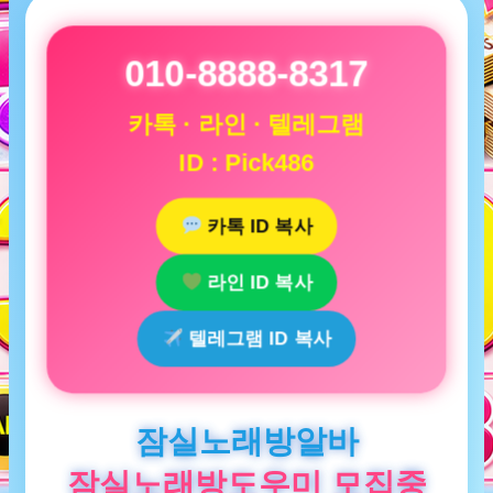
010-8888-8317
카톡 · 라인 · 텔레그램
ID : Pick486
카톡 ID 복사
라인 ID 복사
텔레그램 ID 복사
잠실노래방알바
잠실노래방도우미 모집중