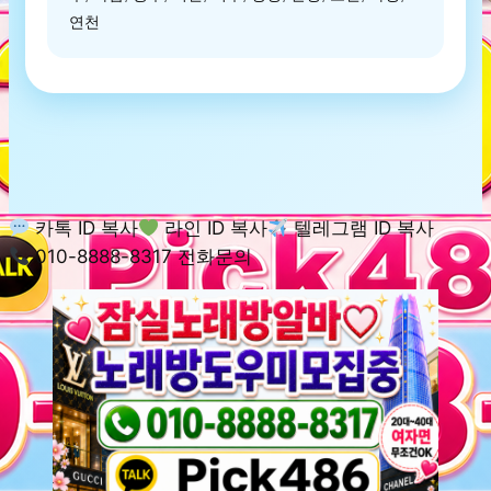
연천
카톡 ID 복사
라인 ID 복사
텔레그램 ID 복사
010-8888-8317 전화문의