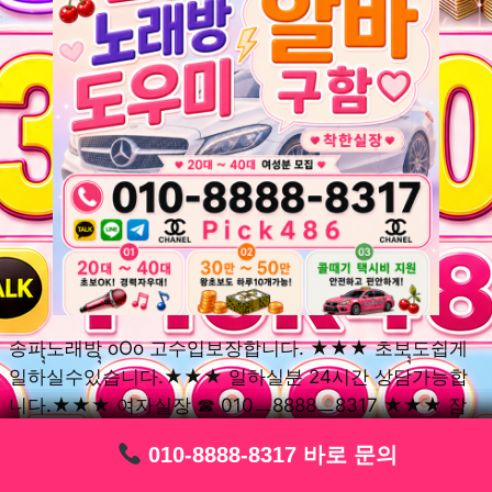
송파ุุ노래방ุุ oOo 고수입보장합니다. ★★★ 초보ุุ도쉽게
일하실수있습니다.★★★ 일하실분 24시간 상담가능합
니다.★★★ 여자실장 ☎ 010ㅡ8888ㅡ8317 ★★★ 잠
실동ุุ노래방ุุ oOo 초보환영ㅣุุ도우미ุุㅣ로 일하실분연락주
010-8888-8317 바로 문의
010-8888-8317 바로 문의
010-8888-8317 바로 문의
010-8888-8317 바로 문의
010-8888-8317 바로 문의
010-8888-8317 바로 문의
010-8888-8317 바로 문의
010-8888-8317 바로 문의
010-8888-8317 바로 문의
세요. 여성ㅣุุ알바ุุㅣ여기 신천동ุุ노래방ุุ ◞✿ 풍납동ุุ노래방ุุ
༺༻ 송파동ุุ노래방ุุ ミ★ 석촌동ุุ노래방ุุ ༺༻ 삼전동ุุ