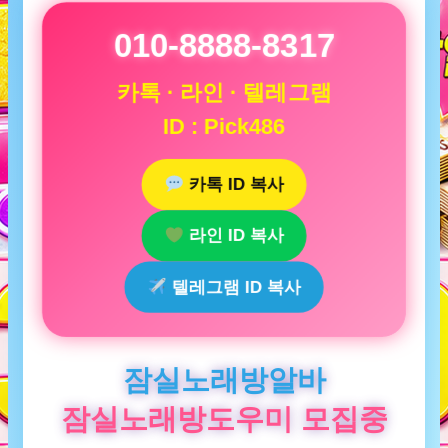
010-8888-8317
카톡 · 라인 · 텔레그램
ID : Pick486
카톡 ID 복사
라인 ID 복사
텔레그램 ID 복사
잠실노래방알바
잠실노래방도우미 모집중