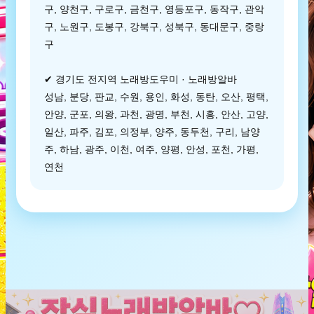
구, 양천구, 구로구, 금천구, 영등포구, 동작구, 관악
구, 노원구, 도봉구, 강북구, 성북구, 동대문구, 중랑
구
✔ 경기도 전지역 노래방도우미 · 노래방알바
성남, 분당, 판교, 수원, 용인, 화성, 동탄, 오산, 평택,
안양, 군포, 의왕, 과천, 광명, 부천, 시흥, 안산, 고양,
일산, 파주, 김포, 의정부, 양주, 동두천, 구리, 남양
주, 하남, 광주, 이천, 여주, 양평, 안성, 포천, 가평,
연천