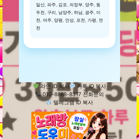
일산, 파주, 김포, 의정부, 양주, 동
두천, 구리, 남양주, 하남, 광주, 이
천, 여주, 양평, 안성, 포천, 가평, 연
천
라인 ID 복사
카톡 ID 복사
010-8888-8317 전화문의
텔레그램 ID 복사