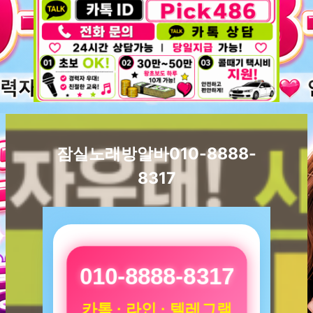
잠실노래방알바010-8888-
8317
010-8888-8317
카톡 · 라인 · 텔레그램