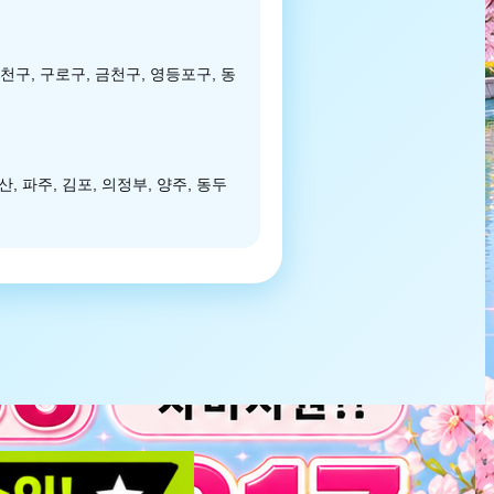
양천구, 구로구, 금천구, 영등포구, 동
일산, 파주, 김포, 의정부, 양주, 동두