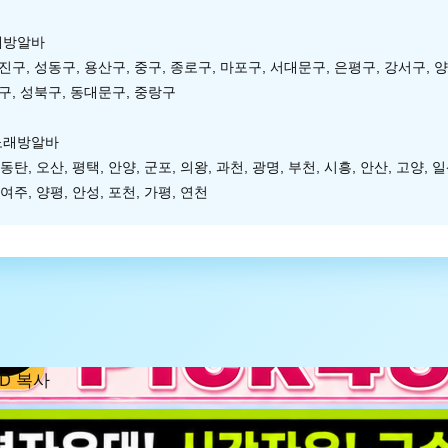
래방알바
진구, 성동구, 용산구, 중구, 종로구, 마포구, 서대문구, 은평구, 강서구, 
북구, 성북구, 동대문구, 중랑구
 노래방알바
 동탄, 오산, 평택, 안양, 군포, 의왕, 과천, 광명, 부천, 시흥, 안산, 고양, 
 여주, 양평, 안성, 포천, 가평, 연천
D 복사