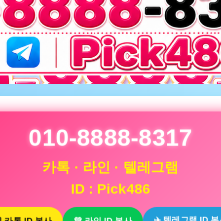
010-8888-8317
카톡 · 라인 · 텔레그램
ID : Pick486
카톡 ID 복사
라인 ID 복사
텔레그램 ID 