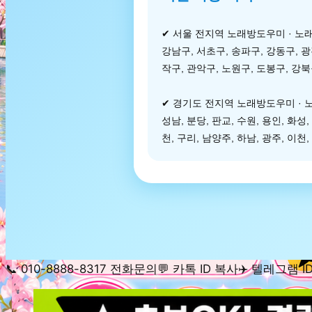
✔ 서울 전지역 노래방도우미 · 노
강남구, 서초구, 송파구, 강동구, 광
작구, 관악구, 노원구, 도봉구, 강
✔ 경기도 전지역 노래방도우미 ·
성남, 분당, 판교, 수원, 용인, 화성,
천, 구리, 남양주, 하남, 광주, 이천,
010-8888-8317 전화문의
카톡 ID 복사
텔레그램 I