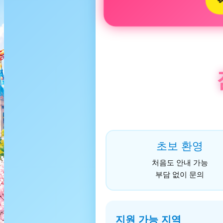
초보 환영
처음도 안내 가능
부담 없이 문의
지원 가능 지역