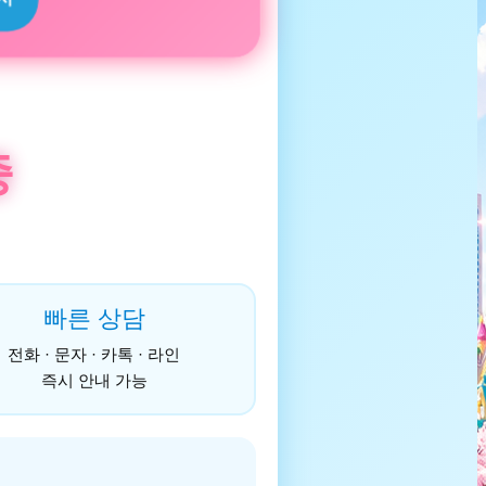
중
빠른 상담
전화 · 문자 · 카톡 · 라인
즉시 안내 가능