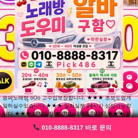
송파ุุ노래방ุุ oOo 고수입보장합니다. ★★★ 초보ุุ도쉽게
일하실수있습니다.★★★ 일하실분 24시간 상담가능합
니다.★★★ 여자실장 ☎ 010ㅡ8888ㅡ8317 ★★★ 잠
실동ุุ노래방ุุ oOo 초보환영ㅣุุ도우미ุุㅣ로 일하실분연락주
010-8888-8317 바로 문의
010-8888-8317 바로 문의
010-8888-8317 바로 문의
010-8888-8317 바로 문의
010-8888-8317 바로 문의
010-8888-8317 바로 문의
010-8888-8317 바로 문의
010-8888-8317 바로 문의
010-8888-8317 바로 문의
세요. 여성ㅣุุ알바ุุㅣ여기 신천동ุุ노래방ุุ ◞✿ 풍납동ุุ노래방ุุ
༺༻ 송파동ุุ노래방ุุ ミ★ 석촌동ุุ노래방ุุ ༺༻ 삼전동ุุ