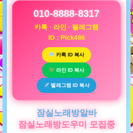
010-8888-8317
카톡 · 라인 · 텔레그램
ID : Pick486
카톡 ID 복사
라인 ID 복사
텔레그램 ID 복사
잠실노래방알바
잠실노래방도우미 모집중