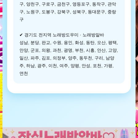
구, 양천구, 구로구, 금천구, 영등포구, 동작구, 관악
구, 노원구, 도봉구, 강북구, 성북구, 동대문구, 중랑
구
✔ 경기도 전지역 노래방도우미 · 노래방알바
성남, 분당, 판교, 수원, 용인, 화성, 동탄, 오산, 평택,
안양, 군포, 의왕, 과천, 광명, 부천, 시흥, 안산, 고양,
일산, 파주, 김포, 의정부, 양주, 동두천, 구리, 남양
주, 하남, 광주, 이천, 여주, 양평, 안성, 포천, 가평,
연천