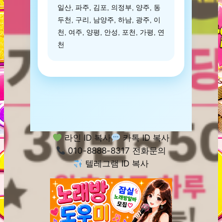
일산, 파주, 김포, 의정부, 양주, 동
두천, 구리, 남양주, 하남, 광주, 이
천, 여주, 양평, 안성, 포천, 가평, 연
천
라인 ID 복사
카톡 ID 복사
010-8888-8317 전화문의
텔레그램 ID 복사