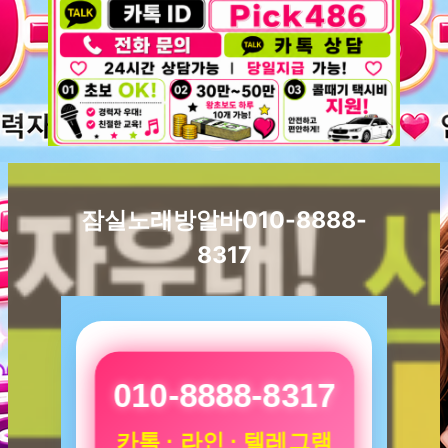
잠실노래방알바010-8888-
8317
010-8888-8317
카톡 · 라인 · 텔레그램