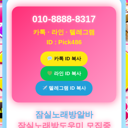
010-8888-8317
카톡 · 라인 · 텔레그램
ID : Pick486
카톡 ID 복사
라인 ID 복사
텔레그램 ID 복사
잠실노래방알바
잠실노래방도우미 모집중