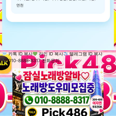
연천
카톡 ID 복사
라인 ID 복사
텔레그램 ID 복사
010-8888-8317 전화문의