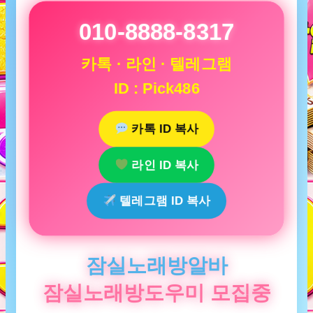
010-8888-8317
카톡 · 라인 · 텔레그램
ID : Pick486
카톡 ID 복사
라인 ID 복사
텔레그램 ID 복사
잠실노래방알바
잠실노래방도우미 모집중