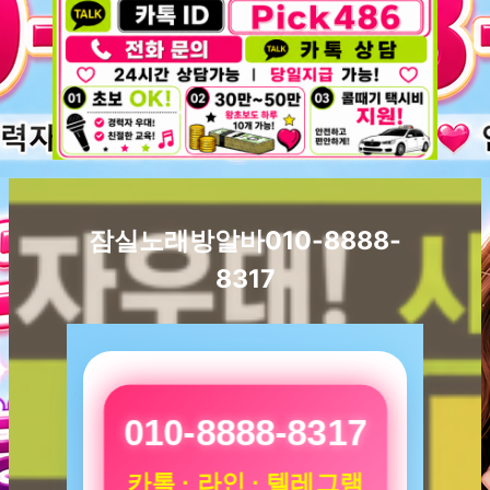
잠실노래방알바010-8888-
8317
010-8888-8317
카톡 · 라인 · 텔레그램