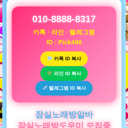
010-8888-8317
카톡 · 라인 · 텔레그램
ID : Pick486
카톡 ID 복사
라인 ID 복사
텔레그램 ID 복사
잠실노래방알바
잠실노래방도우미 모집중