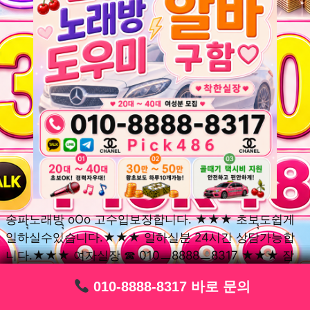
송파ุุ노래방ุุ oOo 고수입보장합니다. ★★★ 초보ุุ도쉽게
일하실수있습니다.★★★ 일하실분 24시간 상담가능합
니다.★★★ 여자실장 ☎ 010ㅡ8888ㅡ8317 ★★★ 잠
실동ุุ노래방ุุ oOo 초보환영ㅣุุ도우미ุุㅣ로 일하실분연락주
010-8888-8317 바로 문의
010-8888-8317 바로 문의
010-8888-8317 바로 문의
010-8888-8317 바로 문의
010-8888-8317 바로 문의
010-8888-8317 바로 문의
010-8888-8317 바로 문의
010-8888-8317 바로 문의
010-8888-8317 바로 문의
세요. 여성ㅣุุ알바ุุㅣ여기 신천동ุุ노래방ุุ ◞✿ 풍납동ุุ노래방ุุ
༺༻ 송파동ุุ노래방ุุ ミ★ 석촌동ุุ노래방ุุ ༺༻ 삼전동ุุ