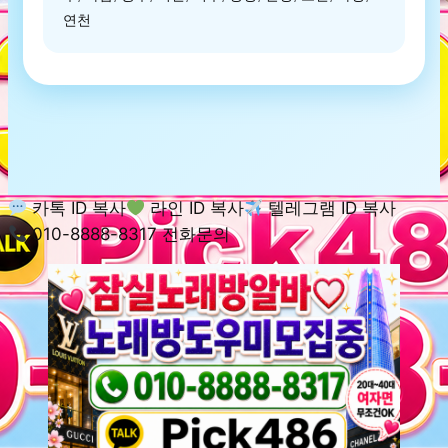
연천
카톡 ID 복사
라인 ID 복사
텔레그램 ID 복사
010-8888-8317 전화문의