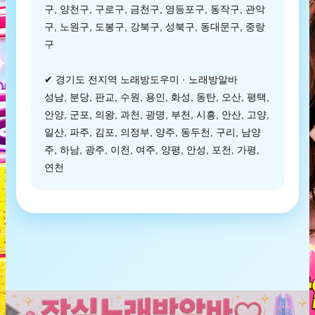
구, 양천구, 구로구, 금천구, 영등포구, 동작구, 관악
구, 노원구, 도봉구, 강북구, 성북구, 동대문구, 중랑
구
✔ 경기도 전지역 노래방도우미 · 노래방알바
성남, 분당, 판교, 수원, 용인, 화성, 동탄, 오산, 평택,
안양, 군포, 의왕, 과천, 광명, 부천, 시흥, 안산, 고양,
일산, 파주, 김포, 의정부, 양주, 동두천, 구리, 남양
주, 하남, 광주, 이천, 여주, 양평, 안성, 포천, 가평,
연천