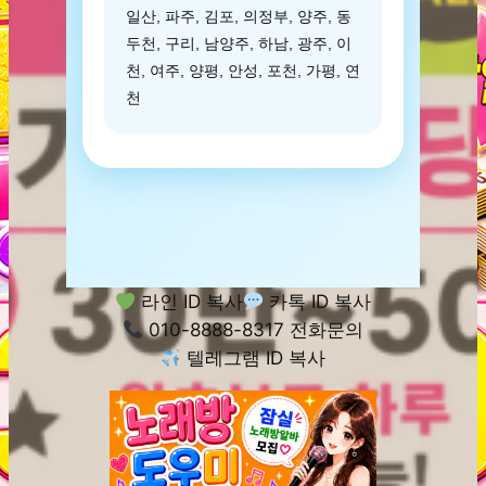
일산, 파주, 김포, 의정부, 양주, 동
두천, 구리, 남양주, 하남, 광주, 이
천, 여주, 양평, 안성, 포천, 가평, 연
천
라인 ID 복사
카톡 ID 복사
010-8888-8317 전화문의
텔레그램 ID 복사