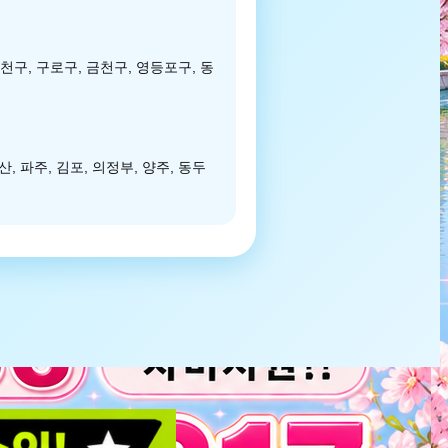
양천구, 구로구, 금천구, 영등포구, 동
일산, 파주, 김포, 의정부, 양주, 동두