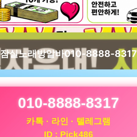
잠실노래방알바010-8888-8317
010-8888-8317
카톡 · 라인 · 텔레그램
ID : Pick486