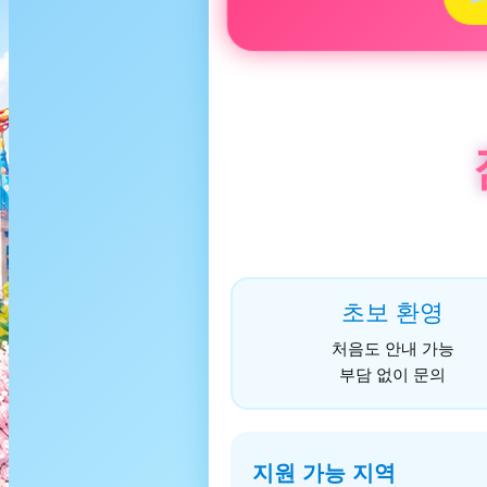
초보 환영
처음도 안내 가능
부담 없이 문의
지원 가능 지역