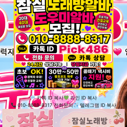
카톡 ID 복사
라인 ID 복사
010-8888-8317 전화문의
텔레그램 ID 복사