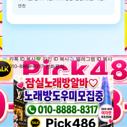
연천
카톡 ID 복사
라인 ID 복사
텔레그램 ID 복사
010-8888-8317 전화문의