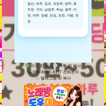
일산, 파주, 김포, 의정부, 양주, 동
두천, 구리, 남양주, 하남, 광주, 이
천, 여주, 양평, 안성, 포천, 가평, 연
천
라인 ID 복사
카톡 ID 복사
010-8888-8317 전화문의
텔레그램 ID 복사