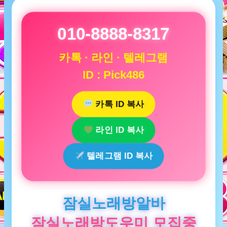
010-8888-8317
카톡 · 라인 · 텔레그램
ID : Pick486
카톡 ID 복사
라인 ID 복사
텔레그램 ID 복사
잠실노래방알바
잠실노래방도우미 모집중