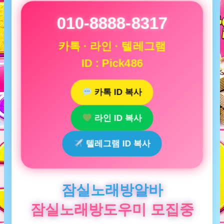
010-8888-8317
카톡 · 라인 · 텔레그램
ID : Pick486
카톡 ID 복사
라인 ID 복사
텔레그램 ID 복사
잠실노래방알바
잠실노래방도우미 모집중