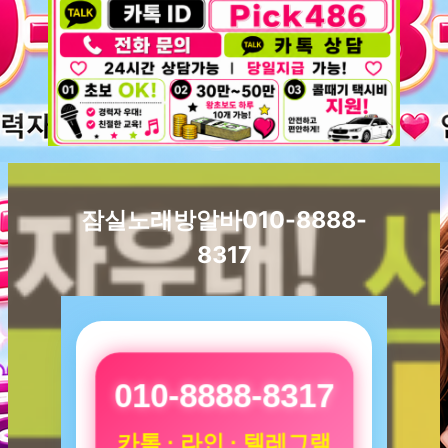
잠실노래방알바010-8888-
8317
010-8888-8317
카톡 · 라인 · 텔레그램