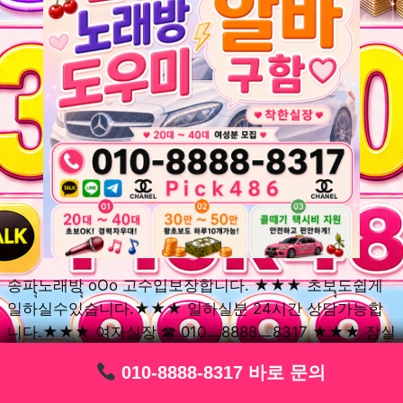
송파ุุ노래방ุุ oOo 고수입보장합니다. ★★★ 초보ุุ도쉽게
일하실수있습니다.★★★ 일하실분 24시간 상담가능합
니다.★★★ 여자실장 ☎ 010ㅡ8888ㅡ8317 ★★★ 잠실
동ุุ노래방ุุ oOo 초보환영ㅣุุ도우미ุุㅣ로 일하실분연락주세
010-8888-8317 바로 문의
010-8888-8317 바로 문의
010-8888-8317 바로 문의
010-8888-8317 바로 문의
010-8888-8317 바로 문의
010-8888-8317 바로 문의
010-8888-8317 바로 문의
010-8888-8317 바로 문의
010-8888-8317 바로 문의
요. 여성ㅣุุ알바ุุㅣ여기 신천동ุุ노래방ุุ ◞✿ 풍납동ุุ노래방ุุ
༺༻ 송파동ุุ노래방ุุ ミ★ 석촌동ุุ노래방ุุ ༺༻ 삼전동ุุ