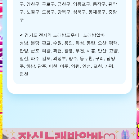
구, 양천구, 구로구, 금천구, 영등포구, 동작구, 관악
구, 노원구, 도봉구, 강북구, 성북구, 동대문구, 중랑
구
✔ 경기도 전지역 노래방도우미 · 노래방알바
성남, 분당, 판교, 수원, 용인, 화성, 동탄, 오산, 평택,
안양, 군포, 의왕, 과천, 광명, 부천, 시흥, 안산, 고양,
일산, 파주, 김포, 의정부, 양주, 동두천, 구리, 남양
주, 하남, 광주, 이천, 여주, 양평, 안성, 포천, 가평,
연천