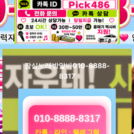
잠실노래방알바010-8888-
8317
010-8888-8317
카톡 · 라인 · 텔레그램