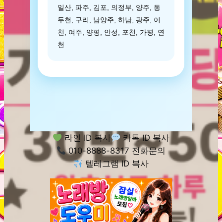
일산, 파주, 김포, 의정부, 양주, 동
두천, 구리, 남양주, 하남, 광주, 이
천, 여주, 양평, 안성, 포천, 가평, 연
천
라인 ID 복사
카톡 ID 복사
010-8888-8317 전화문의
텔레그램 ID 복사