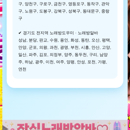
구, 양천구, 구로구, 금천구, 영등포구, 동작구, 관악
구, 노원구, 도봉구, 강북구, 성북구, 동대문구, 중랑
구
✔ 경기도 전지역 노래방도우미 · 노래방알바
성남, 분당, 판교, 수원, 용인, 화성, 동탄, 오산, 평택,
안양, 군포, 의왕, 과천, 광명, 부천, 시흥, 안산, 고양,
일산, 파주, 김포, 의정부, 양주, 동두천, 구리, 남양
주, 하남, 광주, 이천, 여주, 양평, 안성, 포천, 가평,
연천