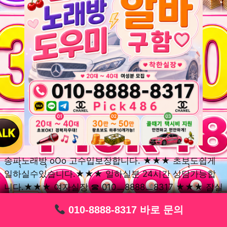
송파ุุ노래방ุุ oOo 고수입보장합니다. ★★★ 초보ุุ도쉽게
일하실수있습니다.★★★ 일하실분 24시간 상담가능합
니다.★★★ 여자실장 ☎ 010ㅡ8888ㅡ8317 ★★★ 잠실
동ุุ노래방ุุ oOo 초보환영ㅣุุ도우미ุุㅣ로 일하실분연락주세
010-8888-8317 바로 문의
010-8888-8317 바로 문의
010-8888-8317 바로 문의
010-8888-8317 바로 문의
010-8888-8317 바로 문의
010-8888-8317 바로 문의
010-8888-8317 바로 문의
010-8888-8317 바로 문의
010-8888-8317 바로 문의
요. 여성ㅣุุ알바ุุㅣ여기 신천동ุุ노래방ุุ ◞✿ 풍납동ุุ노래방ุุ
༺༻ 송파동ุุ노래방ุุ ミ★ 석촌동ุุ노래방ุุ ༺༻ 삼전동ุุ