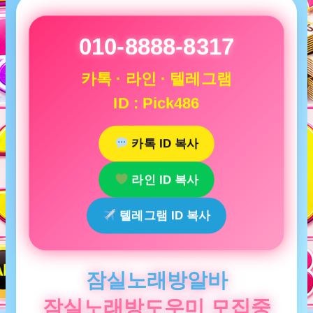
010-8888-8317
카톡 · 라인 · 텔레그램
ID : Pick486
카톡 ID 복사
라인 ID 복사
텔레그램 ID 복사
잠실노래방알바
잠실노래방도우미 모집중