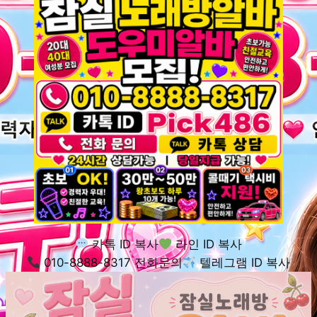
카톡 ID 복사
라인 ID 복사
010-8888-8317 전화문의
텔레그램 ID 복사