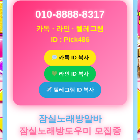
010-8888-8317
카톡 · 라인 · 텔레그램
ID : Pick486
카톡 ID 복사
라인 ID 복사
텔레그램 ID 복사
잠실노래방알바
잠실노래방도우미 모집중