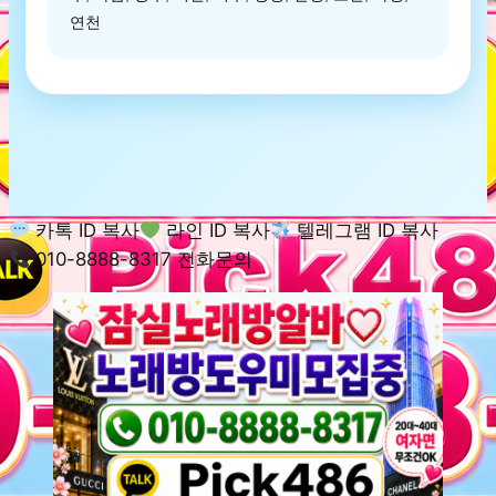
연천
카톡 ID 복사
라인 ID 복사
텔레그램 ID 복사
010-8888-8317 전화문의