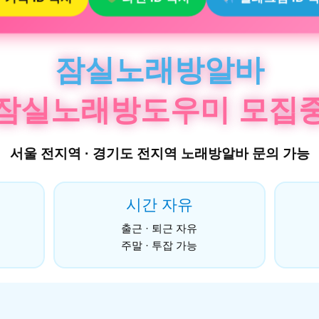
잠실노래방알바
잠실노래방도우미 모집
서울 전지역 · 경기도 전지역 노래방알바 문의 가능
시간 자유
출근 · 퇴근 자유
주말 · 투잡 가능