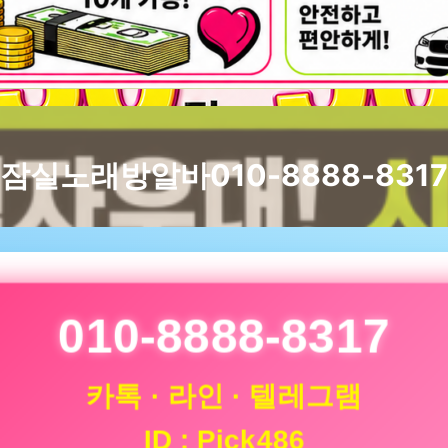
잠실노래방알바010-8888-8317
010-8888-8317
카톡 · 라인 · 텔레그램
ID : Pick486