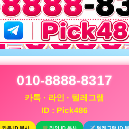
010-8888-8317
카톡 · 라인 · 텔레그램
ID : Pick486
카톡 ID 복사
라인 ID 복사
텔레그램 ID 