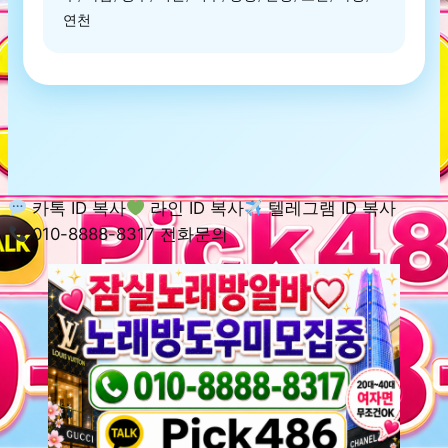
연천
카톡 ID 복사
라인 ID 복사
텔레그램 ID 복사
010-8888-8317 전화문의