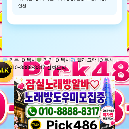
연천
카톡 ID 복사
라인 ID 복사
텔레그램 ID 복사
010-8888-8317 전화문의