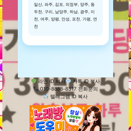
일산, 파주, 김포, 의정부, 양주, 동
두천, 구리, 남양주, 하남, 광주, 이
천, 여주, 양평, 안성, 포천, 가평, 연
천
라인 ID 복사
카톡 ID 복사
010-8888-8317 전화문의
텔레그램 ID 복사