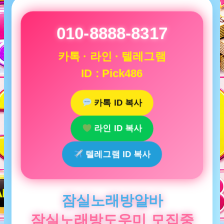
010-8888-8317
카톡 · 라인 · 텔레그램
ID : Pick486
카톡 ID 복사
라인 ID 복사
텔레그램 ID 복사
잠실노래방알바
잠실노래방도우미 모집중