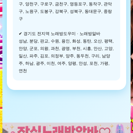
구, 양천구, 구로구, 금천구, 영등포구, 동작구, 관악
구, 노원구, 도봉구, 강북구, 성북구, 동대문구, 중랑
구
✔ 경기도 전지역 노래방도우미 · 노래방알바
성남, 분당, 판교, 수원, 용인, 화성, 동탄, 오산, 평택,
안양, 군포, 의왕, 과천, 광명, 부천, 시흥, 안산, 고양,
일산, 파주, 김포, 의정부, 양주, 동두천, 구리, 남양
주, 하남, 광주, 이천, 여주, 양평, 안성, 포천, 가평,
연천