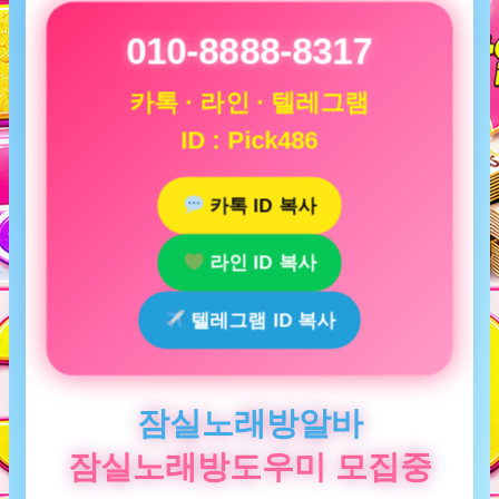
010-8888-8317
카톡 · 라인 · 텔레그램
ID : Pick486
카톡 ID 복사
라인 ID 복사
텔레그램 ID 복사
잠실노래방알바
잠실노래방도우미 모집중