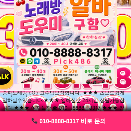
송파ุุ노래방ุุ oOo 고수입보장합니다. ★★★ 초보ุุ도쉽게
일하실수있습니다.★★★ 일하실분 24시간 상담가능합
니다.★★★ 여자실장 ☎ 010ㅡ8888ㅡ8317 ★★★ 잠
실동ุุ노래방ุุ oOo 초보환영ㅣุุ도우미ุุㅣ로 일하실분연락주
010-8888-8317 바로 문의
010-8888-8317 바로 문의
010-8888-8317 바로 문의
010-8888-8317 바로 문의
010-8888-8317 바로 문의
010-8888-8317 바로 문의
010-8888-8317 바로 문의
010-8888-8317 바로 문의
010-8888-8317 바로 문의
세요. 여성ㅣุุ알바ุุㅣ여기 신천동ุุ노래방ุุ ◞✿ 풍납동ุุ노래방ุุ
༺༻ 송파동ุุ노래방ุุ ミ★ 석촌동ุุ노래방ุุ ༺༻ 삼전동ุุ