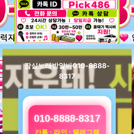
잠실노래방알바010-8888-
8317
010-8888-8317
카톡 · 라인 · 텔레그램