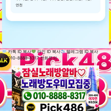
연천
카톡 ID 복사
라인 ID 복사
텔레그램 ID 복사
010-8888-8317 전화문의