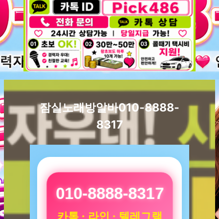
잠실노래방알바010-8888-
8317
010-8888-8317
카톡 · 라인 · 텔레그램