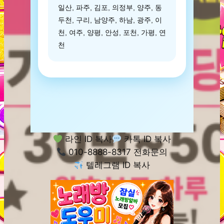
일산, 파주, 김포, 의정부, 양주, 동
두천, 구리, 남양주, 하남, 광주, 이
천, 여주, 양평, 안성, 포천, 가평, 연
천
라인 ID 복사
카톡 ID 복사
010-8888-8317 전화문의
텔레그램 ID 복사