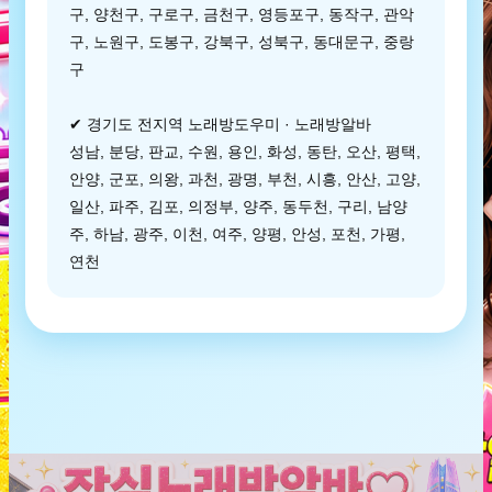
구, 양천구, 구로구, 금천구, 영등포구, 동작구, 관악
구, 노원구, 도봉구, 강북구, 성북구, 동대문구, 중랑
구
✔ 경기도 전지역 노래방도우미 · 노래방알바
성남, 분당, 판교, 수원, 용인, 화성, 동탄, 오산, 평택,
안양, 군포, 의왕, 과천, 광명, 부천, 시흥, 안산, 고양,
일산, 파주, 김포, 의정부, 양주, 동두천, 구리, 남양
주, 하남, 광주, 이천, 여주, 양평, 안성, 포천, 가평,
연천