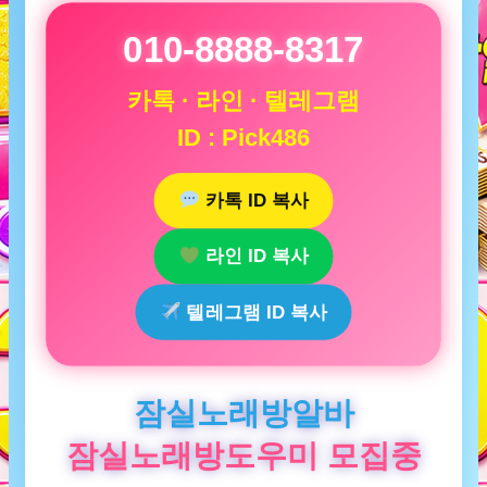
010-8888-8317
카톡 · 라인 · 텔레그램
ID : Pick486
카톡 ID 복사
라인 ID 복사
텔레그램 ID 복사
잠실노래방알바
잠실노래방도우미 모집중