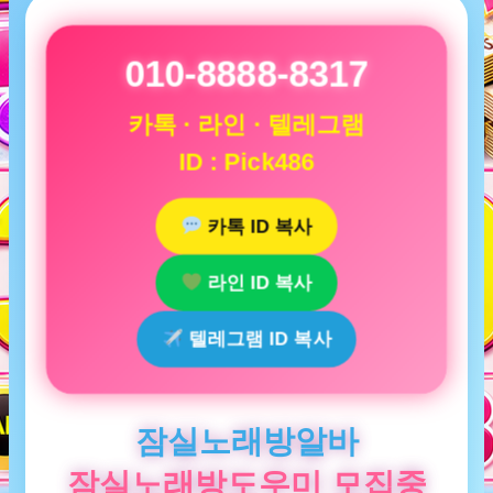
010-8888-8317
카톡 · 라인 · 텔레그램
ID : Pick486
카톡 ID 복사
라인 ID 복사
텔레그램 ID 복사
잠실노래방알바
잠실노래방도우미 모집중