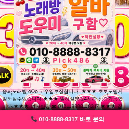
송파ุุ노래방ุุ oOo 고수입보장합니다. ★★★ 초보ุุ도쉽게
일하실수있습니다.★★★ 일하실분 24시간 상담가능합
니다.★★★ 여자실장 ☎ 010ㅡ8888ㅡ8317 ★★★ 잠
실동ุุ노래방ุุ oOo 초보환영ㅣุุ도우미ุุㅣ로 일하실분연락주
010-8888-8317 바로 문의
010-8888-8317 바로 문의
010-8888-8317 바로 문의
010-8888-8317 바로 문의
010-8888-8317 바로 문의
010-8888-8317 바로 문의
010-8888-8317 바로 문의
010-8888-8317 바로 문의
010-8888-8317 바로 문의
세요. 여성ㅣุุ알바ุุㅣ여기 신천동ุุ노래방ุุ ◞✿ 풍납동ุุ노래방ุุ
༺༻ 송파동ุุ노래방ุุ ミ★ 석촌동ุุ노래방ุุ ༺༻ 삼전동ุุ