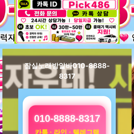
잠실노래방알바010-8888-
8317
010-8888-8317
카톡 · 라인 · 텔레그램