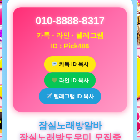
010-8888-8317
카톡 · 라인 · 텔레그램
ID : Pick486
카톡 ID 복사
라인 ID 복사
텔레그램 ID 복사
잠실노래방알바
잠실노래방도우미 모집중