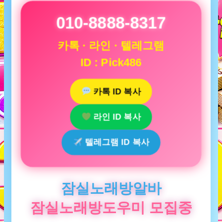
010-8888-8317
카톡 · 라인 · 텔레그램
ID : Pick486
카톡 ID 복사
라인 ID 복사
텔레그램 ID 복사
잠실노래방알바
잠실노래방도우미 모집중