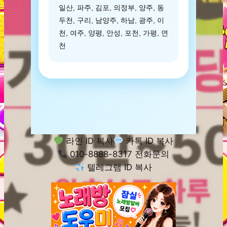
일산, 파주, 김포, 의정부, 양주, 동
두천, 구리, 남양주, 하남, 광주, 이
천, 여주, 양평, 안성, 포천, 가평, 연
천
라인 ID 복사
카톡 ID 복사
010-8888-8317 전화문의
텔레그램 ID 복사