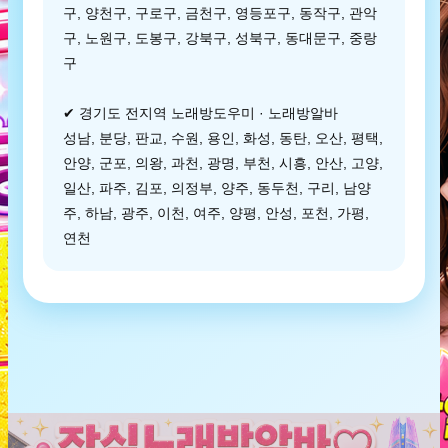
구, 양천구, 구로구, 금천구, 영등포구, 동작구, 관악
구, 노원구, 도봉구, 강북구, 성북구, 동대문구, 중랑
구
✔ 경기도 전지역 노래방도우미 · 노래방알바
성남, 분당, 판교, 수원, 용인, 화성, 동탄, 오산, 평택,
안양, 군포, 의왕, 과천, 광명, 부천, 시흥, 안산, 고양,
일산, 파주, 김포, 의정부, 양주, 동두천, 구리, 남양
주, 하남, 광주, 이천, 여주, 양평, 안성, 포천, 가평,
연천