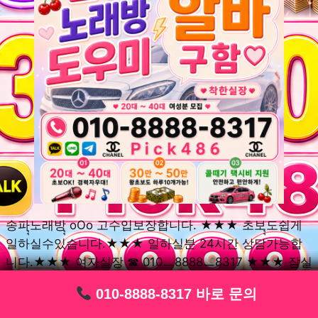
송파ุุ노래방ุุ oOo 고수입보장합니다. ★★★ 초보ุุ도쉽게
일하실수있습니다.★★★ 일하실분 24시간 상담가능합
니다.★★★ 여자실장 ☎ 010ㅡ8888ㅡ8317 ★★★ 잠실
동ุุ노래방ุุ oOo 초보환영ㅣุุ도우미ุุㅣ로 일하실분연락주세
010-8888-8317 바로 문의
010-8888-8317 바로 문의
010-8888-8317 바로 문의
010-8888-8317 바로 문의
010-8888-8317 바로 문의
010-8888-8317 바로 문의
010-8888-8317 바로 문의
010-8888-8317 바로 문의
010-8888-8317 바로 문의
요. 여성ㅣุุ알바ุุㅣ여기 신천동ุุ노래방ุุ ◞✿ 풍납동ุุ노래방ุุ
༺༻ 송파동ุุ노래방ุุ ミ★ 석촌동ุุ노래방ุุ ༺༻ 삼전동ุุ