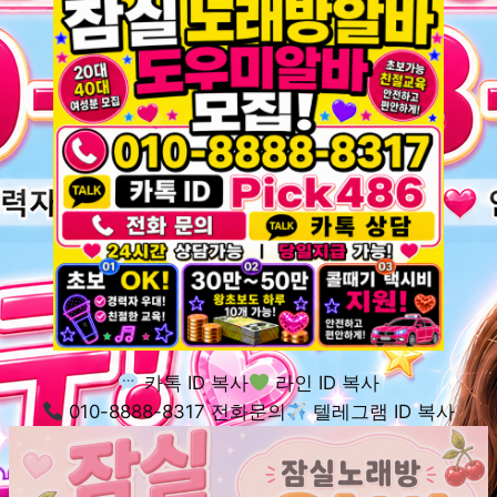
카톡 ID 복사
라인 ID 복사
010-8888-8317 전화문의
텔레그램 ID 복사