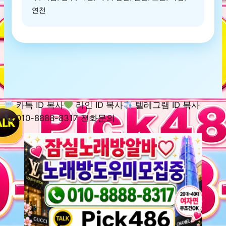
연천
카톡 ID 복사
라인 ID 복사
텔레그램 ID 복사
010-8888-8317 전화문의