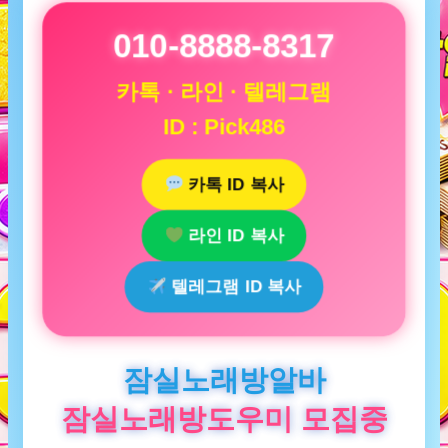
010-8888-8317
카톡 · 라인 · 텔레그램
ID : Pick486
카톡 ID 복사
라인 ID 복사
텔레그램 ID 복사
잠실노래방알바
잠실노래방도우미 모집중