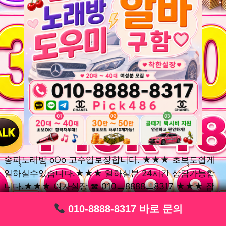
송파ุุ노래방ุุ oOo 고수입보장합니다. ★★★ 초보ุุ도쉽게
일하실수있습니다.★★★ 일하실분 24시간 상담가능합
니다.★★★ 여자실장 ☎ 010ㅡ8888ㅡ8317 ★★★ 잠
실동ุุ노래방ุุ oOo 초보환영ㅣุุ도우미ุุㅣ로 일하실분연락주
010-8888-8317 바로 문의
010-8888-8317 바로 문의
010-8888-8317 바로 문의
010-8888-8317 바로 문의
010-8888-8317 바로 문의
010-8888-8317 바로 문의
010-8888-8317 바로 문의
010-8888-8317 바로 문의
010-8888-8317 바로 문의
세요. 여성ㅣุุ알바ุุㅣ여기 신천동ุุ노래방ุุ ◞✿ 풍납동ุุ노래방ุุ
༺༻ 송파동ุุ노래방ุุ ミ★ 석촌동ุุ노래방ุุ ༺༻ 삼전동ุุ