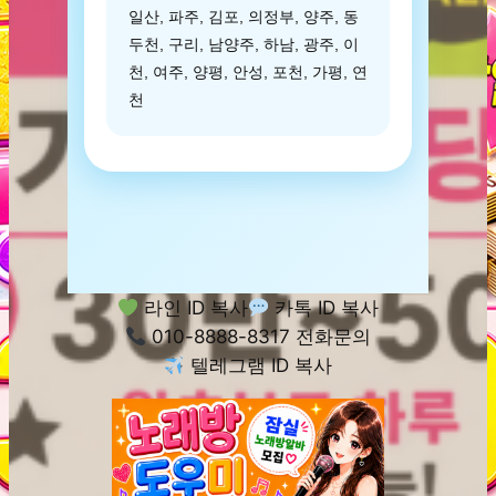
일산, 파주, 김포, 의정부, 양주, 동
두천, 구리, 남양주, 하남, 광주, 이
천, 여주, 양평, 안성, 포천, 가평, 연
천
라인 ID 복사
카톡 ID 복사
010-8888-8317 전화문의
텔레그램 ID 복사