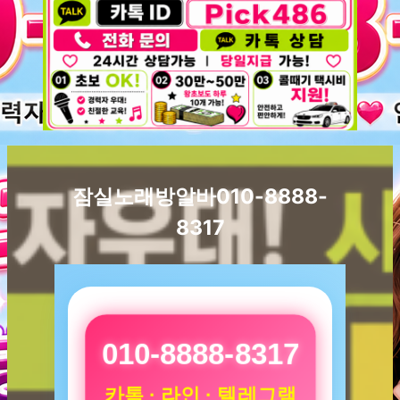
잠실노래방알바010-8888-
8317
010-8888-8317
카톡 · 라인 · 텔레그램