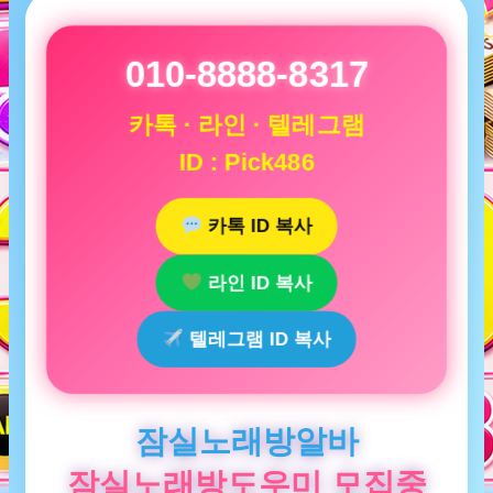
010-8888-8317
카톡 · 라인 · 텔레그램
ID : Pick486
카톡 ID 복사
라인 ID 복사
텔레그램 ID 복사
잠실노래방알바
잠실노래방도우미 모집중