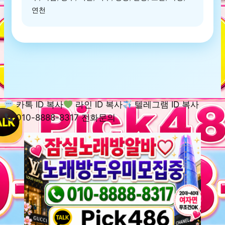
연천
카톡 ID 복사
라인 ID 복사
텔레그램 ID 복사
010-8888-8317 전화문의