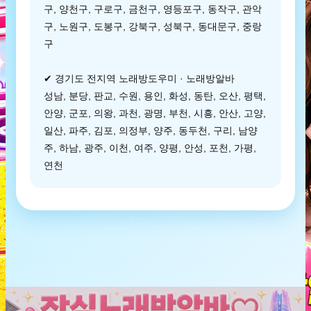
구, 양천구, 구로구, 금천구, 영등포구, 동작구, 관악
구, 노원구, 도봉구, 강북구, 성북구, 동대문구, 중랑
구
✔ 경기도 전지역 노래방도우미 · 노래방알바
성남, 분당, 판교, 수원, 용인, 화성, 동탄, 오산, 평택,
안양, 군포, 의왕, 과천, 광명, 부천, 시흥, 안산, 고양,
일산, 파주, 김포, 의정부, 양주, 동두천, 구리, 남양
주, 하남, 광주, 이천, 여주, 양평, 안성, 포천, 가평,
연천