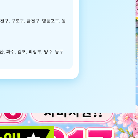
양천구, 구로구, 금천구, 영등포구, 동
일산, 파주, 김포, 의정부, 양주, 동두