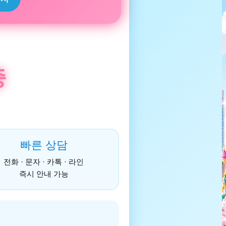
중
빠른 상담
전화 · 문자 · 카톡 · 라인
즉시 안내 가능