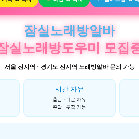
잠실노래방알바
잠실노래방도우미 모집
서울 전지역 · 경기도 전지역 노래방알바 문의 가능
시간 자유
출근 · 퇴근 자유
주말 · 투잡 가능