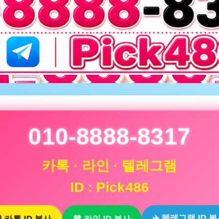
010-8888-8317
카톡 · 라인 · 텔레그램
ID : Pick486
✈️ 텔레그램 ID 
 카톡 ID 복사
💚 라인 ID 복사