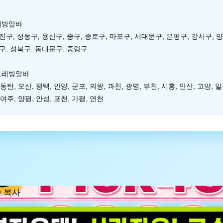
래방알바
진구, 성동구, 용산구, 중구, 종로구, 마포구, 서대문구, 은평구, 강서구, 
북구, 성북구, 동대문구, 중랑구
 노래방알바
 동탄, 오산, 평택, 안양, 군포, 의왕, 과천, 광명, 부천, 시흥, 안산, 고양, 
 여주, 양평, 안성, 포천, 가평, 연천
D 복사