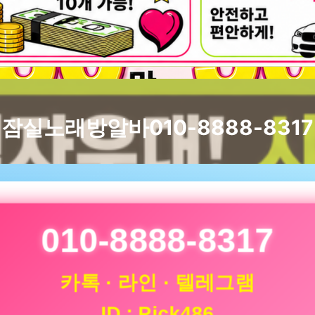
잠실노래방알바010-8888-8317
010-8888-8317
카톡 · 라인 · 텔레그램
ID : Pick486