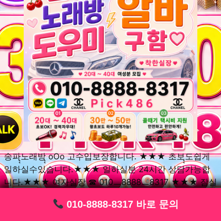
송파ุุ노래방ุุ oOo 고수입보장합니다. ★★★ 초보ุุ도쉽게
일하실수있습니다.★★★ 일하실분 24시간 상담가능합
니다.★★★ 여자실장 ☎ 010ㅡ8888ㅡ8317 ★★★ 잠실
동ุุ노래방ุุ oOo 초보환영ㅣุุ도우미ุุㅣ로 일하실분연락주세
010-8888-8317 바로 문의
010-8888-8317 바로 문의
010-8888-8317 바로 문의
010-8888-8317 바로 문의
010-8888-8317 바로 문의
010-8888-8317 바로 문의
010-8888-8317 바로 문의
010-8888-8317 바로 문의
010-8888-8317 바로 문의
요. 여성ㅣุุ알바ุุㅣ여기 신천동ุุ노래방ุุ ◞✿ 풍납동ุุ노래방ุุ
༺༻ 송파동ุุ노래방ุุ ミ★ 석촌동ุุ노래방ุุ ༺༻ 삼전동ุุ