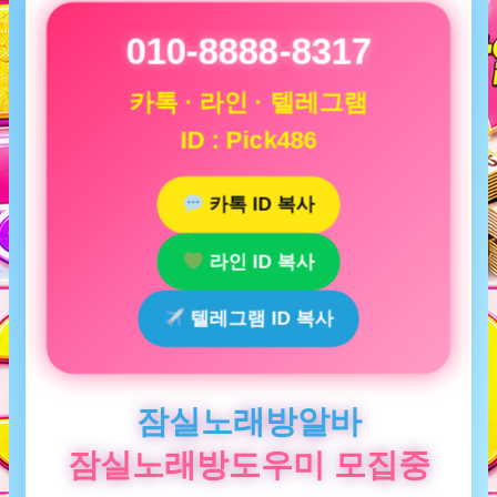
010-8888-8317
카톡 · 라인 · 텔레그램
ID : Pick486
카톡 ID 복사
라인 ID 복사
텔레그램 ID 복사
잠실노래방알바
잠실노래방도우미 모집중