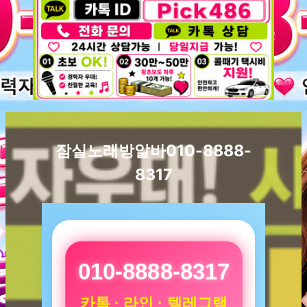
잠실노래방알바010-8888-
8317
010-8888-8317
카톡 · 라인 · 텔레그램