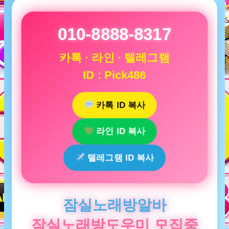
010-8888-8317
카톡 · 라인 · 텔레그램
ID : Pick486
카톡 ID 복사
라인 ID 복사
텔레그램 ID 복사
잠실노래방알바
잠실노래방도우미 모집중