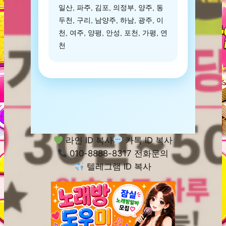
일산, 파주, 김포, 의정부, 양주, 동
두천, 구리, 남양주, 하남, 광주, 이
천, 여주, 양평, 안성, 포천, 가평, 연
천
라인 ID 복사
카톡 ID 복사
010-8888-8317 전화문의
텔레그램 ID 복사