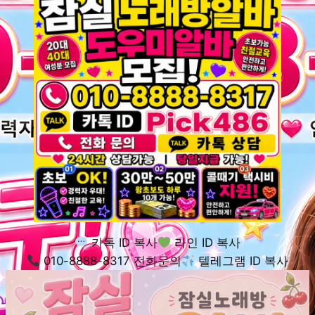
카톡 ID 복사
라인 ID 복사
010-8888-8317 전화문의
텔레그램 ID 복사