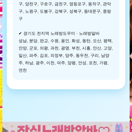
구, 양천구, 구로구, 금천구, 영등포구, 동작구, 관악
구, 노원구, 도봉구, 강북구, 성북구, 동대문구, 중랑
구
✔ 경기도 전지역 노래방도우미 · 노래방알바
성남, 분당, 판교, 수원, 용인, 화성, 동탄, 오산, 평택,
안양, 군포, 의왕, 과천, 광명, 부천, 시흥, 안산, 고양,
일산, 파주, 김포, 의정부, 양주, 동두천, 구리, 남양
주, 하남, 광주, 이천, 여주, 양평, 안성, 포천, 가평,
연천