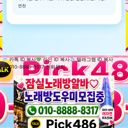
연천
카톡 ID 복사
라인 ID 복사
텔레그램 ID 복사
010-8888-8317 전화문의