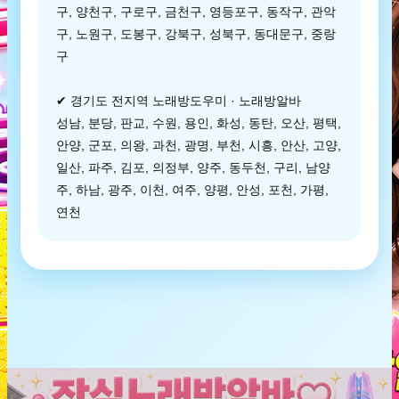
구, 양천구, 구로구, 금천구, 영등포구, 동작구, 관악
구, 노원구, 도봉구, 강북구, 성북구, 동대문구, 중랑
구
✔ 경기도 전지역 노래방도우미 · 노래방알바
성남, 분당, 판교, 수원, 용인, 화성, 동탄, 오산, 평택,
안양, 군포, 의왕, 과천, 광명, 부천, 시흥, 안산, 고양,
일산, 파주, 김포, 의정부, 양주, 동두천, 구리, 남양
주, 하남, 광주, 이천, 여주, 양평, 안성, 포천, 가평,
연천