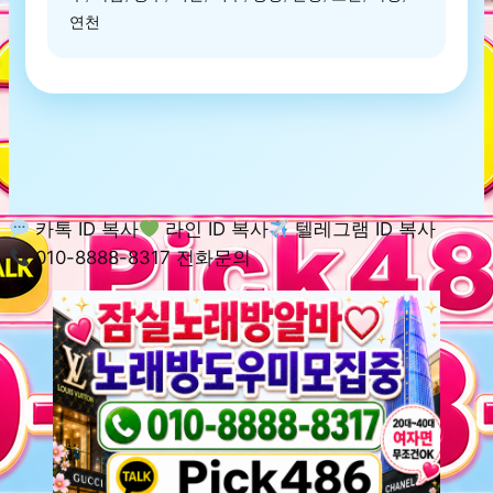
연천
카톡 ID 복사
라인 ID 복사
텔레그램 ID 복사
010-8888-8317 전화문의