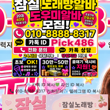
카톡 ID 복사
라인 ID 복사
010-8888-8317 전화문의
텔레그램 ID 복사