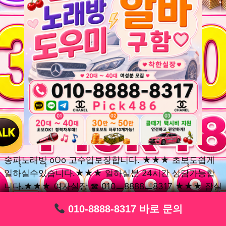
송파ุุ노래방ุุ oOo 고수입보장합니다. ★★★ 초보ุุ도쉽게
일하실수있습니다.★★★ 일하실분 24시간 상담가능합
니다.★★★ 여자실장 ☎ 010ㅡ8888ㅡ8317 ★★★ 잠실
동ุุ노래방ุุ oOo 초보환영ㅣุุ도우미ุุㅣ로 일하실분연락주세
010-8888-8317 바로 문의
010-8888-8317 바로 문의
010-8888-8317 바로 문의
010-8888-8317 바로 문의
010-8888-8317 바로 문의
010-8888-8317 바로 문의
010-8888-8317 바로 문의
010-8888-8317 바로 문의
010-8888-8317 바로 문의
요. 여성ㅣุุ알바ุุㅣ여기 신천동ุุ노래방ุุ ◞✿ 풍납동ุุ노래방ุุ
༺༻ 송파동ุุ노래방ุุ ミ★ 석촌동ุุ노래방ุุ ༺༻ 삼전동ุุ