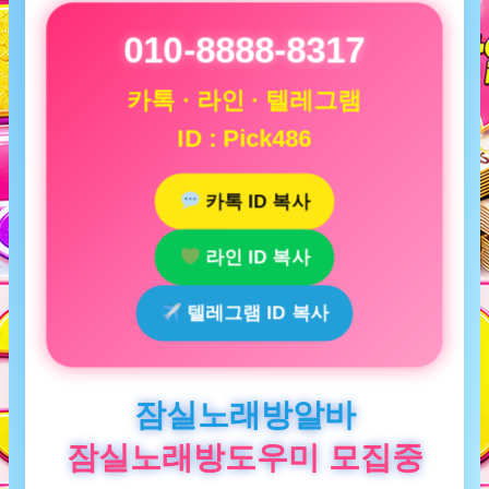
010-8888-8317
카톡 · 라인 · 텔레그램
ID : Pick486
카톡 ID 복사
라인 ID 복사
텔레그램 ID 복사
잠실노래방알바
잠실노래방도우미 모집중