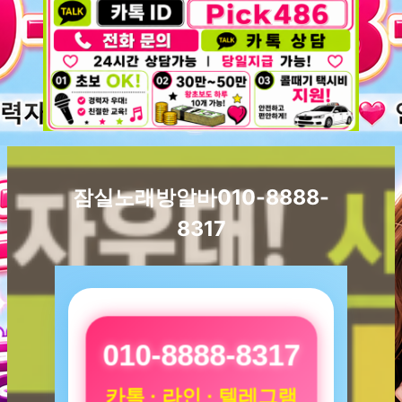
잠실노래방알바010-8888-
8317
010-8888-8317
카톡 · 라인 · 텔레그램