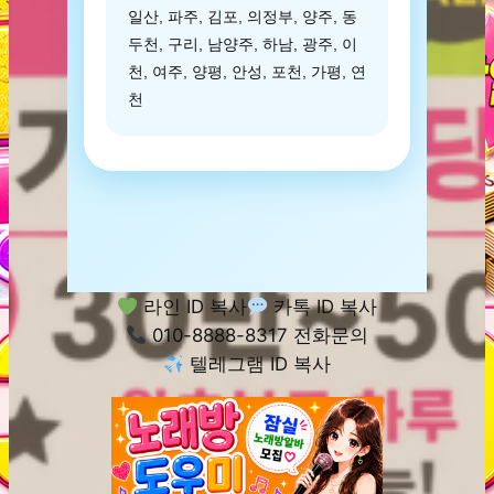
일산, 파주, 김포, 의정부, 양주, 동
두천, 구리, 남양주, 하남, 광주, 이
천, 여주, 양평, 안성, 포천, 가평, 연
천
라인 ID 복사
카톡 ID 복사
010-8888-8317 전화문의
텔레그램 ID 복사