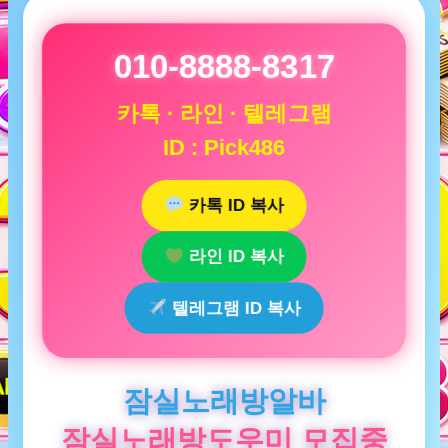
010-8888-8317
카톡 · 라인 · 텔레그램
ID : Pick486
카톡 ID 복사
라인 ID 복사
텔레그램 ID 복사
잠실노래방알바
잠실노래방도우미 모집중