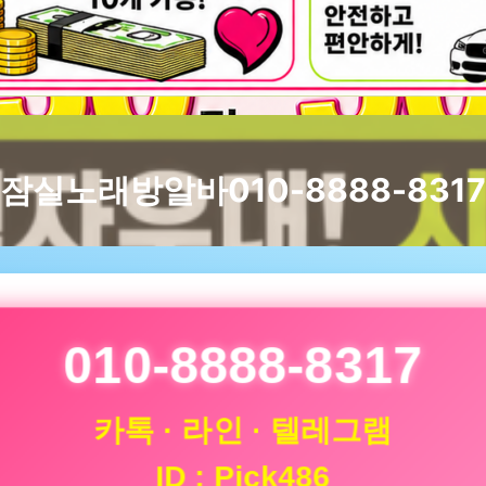
잠실노래방알바010-8888-8317
010-8888-8317
카톡 · 라인 · 텔레그램
ID : Pick486