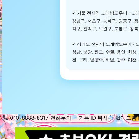
✔ 서울 전지역 노래방도우미 · 노
강남구, 서초구, 송파구, 강동구, 광
작구, 관악구, 노원구, 도봉구, 강
✔ 경기도 전지역 노래방도우미 ·
성남, 분당, 판교, 수원, 용인, 화성,
천, 구리, 남양주, 하남, 광주, 이천,
010-8888-8317 전화문의
카톡 ID 복사
텔레그램 I