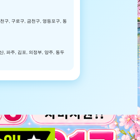
양천구, 구로구, 금천구, 영등포구, 동
일산, 파주, 김포, 의정부, 양주, 동두