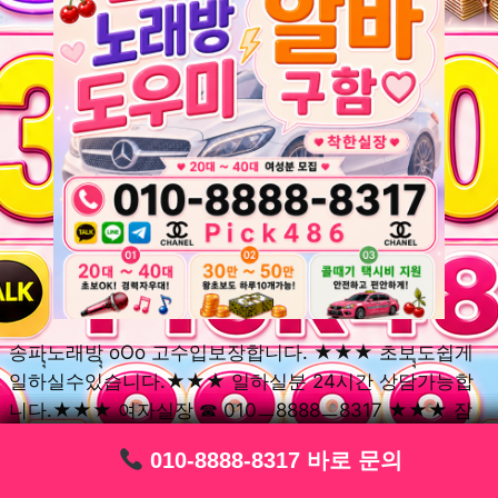
송파ุุ노래방ุุ oOo 고수입보장합니다. ★★★ 초보ุุ도쉽게
일하실수있습니다.★★★ 일하실분 24시간 상담가능합
니다.★★★ 여자실장 ☎ 010ㅡ8888ㅡ8317 ★★★ 잠
실동ุุ노래방ุุ oOo 초보환영ㅣุุ도우미ุุㅣ로 일하실분연락주
010-8888-8317 바로 문의
010-8888-8317 바로 문의
010-8888-8317 바로 문의
010-8888-8317 바로 문의
010-8888-8317 바로 문의
010-8888-8317 바로 문의
010-8888-8317 바로 문의
010-8888-8317 바로 문의
010-8888-8317 바로 문의
세요. 여성ㅣุุ알바ุุㅣ여기 신천동ุุ노래방ุุ ◞✿ 풍납동ุุ노래방ุุ
༺༻ 송파동ุุ노래방ุุ ミ★ 석촌동ุุ노래방ุุ ༺༻ 삼전동ุุ