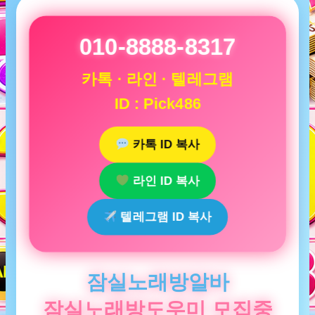
010-8888-8317
카톡 · 라인 · 텔레그램
ID : Pick486
카톡 ID 복사
라인 ID 복사
텔레그램 ID 복사
잠실노래방알바
잠실노래방도우미 모집중