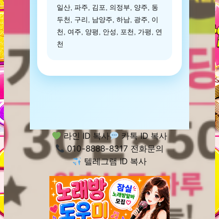
일산, 파주, 김포, 의정부, 양주, 동
두천, 구리, 남양주, 하남, 광주, 이
천, 여주, 양평, 안성, 포천, 가평, 연
천
라인 ID 복사
카톡 ID 복사
010-8888-8317 전화문의
텔레그램 ID 복사