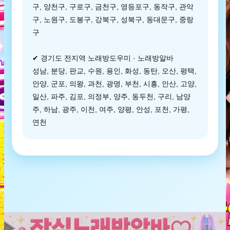
구, 양천구, 구로구, 금천구, 영등포구, 동작구, 관악
구, 노원구, 도봉구, 강북구, 성북구, 동대문구, 중랑
구
✔ 경기도 전지역 노래방도우미 · 노래방알바
성남, 분당, 판교, 수원, 용인, 화성, 동탄, 오산, 평택,
안양, 군포, 의왕, 과천, 광명, 부천, 시흥, 안산, 고양,
일산, 파주, 김포, 의정부, 양주, 동두천, 구리, 남양
주, 하남, 광주, 이천, 여주, 양평, 안성, 포천, 가평,
연천