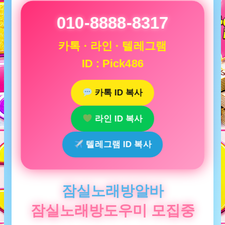
010-8888-8317
카톡 · 라인 · 텔레그램
ID : Pick486
카톡 ID 복사
라인 ID 복사
텔레그램 ID 복사
잠실노래방알바
잠실노래방도우미 모집중