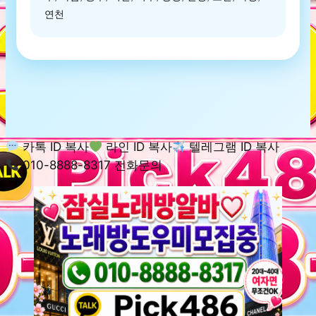
연천
카톡 ID 복사
라인 ID 복사
텔레그램 ID 복사
010-8888-8317 전화문의