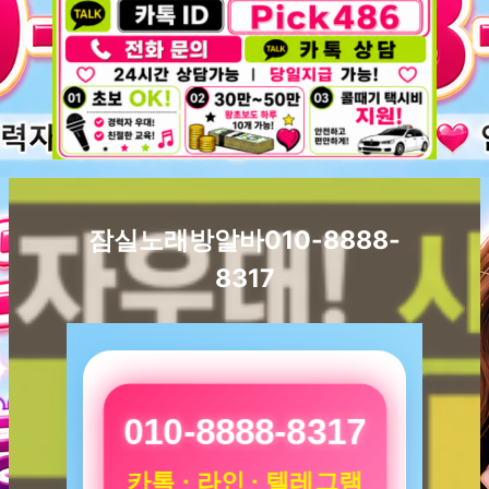
잠실노래방알바010-8888-
8317
010-8888-8317
카톡 · 라인 · 텔레그램