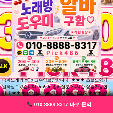
송파ุุ노래방ุุ oOo 고수입보장합니다. ★★★ 초보ุุ도쉽게
일하실수있습니다.★★★ 일하실분 24시간 상담가능합
니다.★★★ 여자실장 ☎ 010ㅡ8888ㅡ8317 ★★★ 잠
실동ุุ노래방ุุ oOo 초보환영ㅣุุ도우미ุุㅣ로 일하실분연락주
010-8888-8317 바로 문의
010-8888-8317 바로 문의
010-8888-8317 바로 문의
010-8888-8317 바로 문의
010-8888-8317 바로 문의
010-8888-8317 바로 문의
010-8888-8317 바로 문의
010-8888-8317 바로 문의
010-8888-8317 바로 문의
세요. 여성ㅣุุ알바ุุㅣ여기 신천동ุุ노래방ุุ ◞✿ 풍납동ุุ노래방ุุ
༺༻ 송파동ุุ노래방ุุ ミ★ 석촌동ุุ노래방ุุ ༺༻ 삼전동ุุ