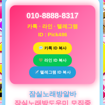
010-8888-8317
카톡 · 라인 · 텔레그램
ID : Pick486
카톡 ID 복사
라인 ID 복사
텔레그램 ID 복사
잠실노래방알바
잠실노래방도우미 모집중