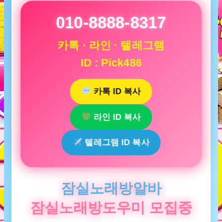
010-8888-8317
카톡 · 라인 · 텔레그램
ID : Pick486
카톡 ID 복사
라인 ID 복사
텔레그램 ID 복사
잠실노래방알바
잠실노래방도우미 모집중