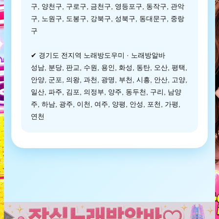
구, 양천구, 구로구, 금천구, 영등포구, 동작구, 관악
구, 노원구, 도봉구, 강북구, 성북구, 동대문구, 중랑
구
✔ 경기도 전지역 노래방도우미 · 노래방알바
성남, 분당, 판교, 수원, 용인, 화성, 동탄, 오산, 평택,
안양, 군포, 의왕, 과천, 광명, 부천, 시흥, 안산, 고양,
일산, 파주, 김포, 의정부, 양주, 동두천, 구리, 남양
주, 하남, 광주, 이천, 여주, 양평, 안성, 포천, 가평,
연천