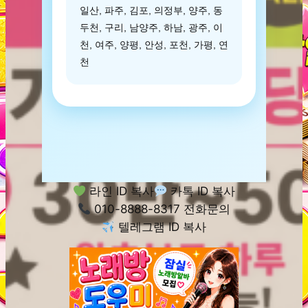
일산, 파주, 김포, 의정부, 양주, 동
두천, 구리, 남양주, 하남, 광주, 이
천, 여주, 양평, 안성, 포천, 가평, 연
천
라인 ID 복사
카톡 ID 복사
010-8888-8317 전화문의
텔레그램 ID 복사