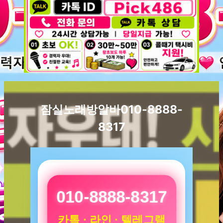
잠실노래방알바010-8888-
8317
010-8888-8317
카톡 · 라인 · 텔레그램