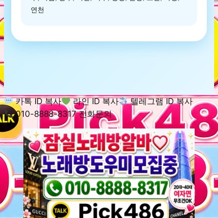
연천
카톡 ID 복사
라인 ID 복사
텔레그램 ID 복사
010-8888-8317 전화문의