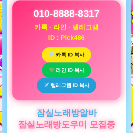
010-8888-8317
카톡 · 라인 · 텔레그램
ID : Pick486
카톡 ID 복사
라인 ID 복사
텔레그램 ID 복사
잠실노래방알바
잠실노래방도우미 모집중