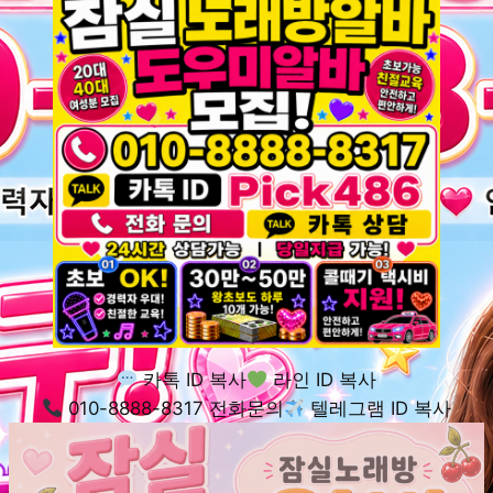
카톡 ID 복사
라인 ID 복사
010-8888-8317 전화문의
텔레그램 ID 복사