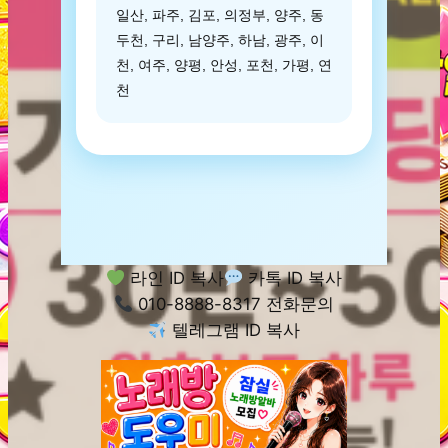
일산, 파주, 김포, 의정부, 양주, 동
두천, 구리, 남양주, 하남, 광주, 이
천, 여주, 양평, 안성, 포천, 가평, 연
천
라인 ID 복사
카톡 ID 복사
010-8888-8317 전화문의
텔레그램 ID 복사