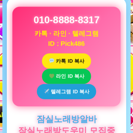
010-8888-8317
카톡 · 라인 · 텔레그램
ID : Pick486
카톡 ID 복사
라인 ID 복사
텔레그램 ID 복사
잠실노래방알바
잠실노래방도우미 모집중