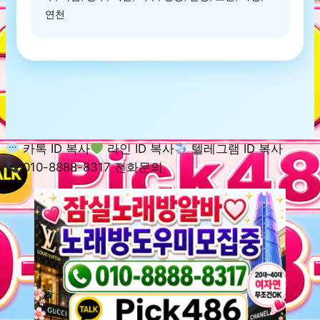
연천
카톡 ID 복사
라인 ID 복사
텔레그램 ID 복사
010-8888-8317 전화문의