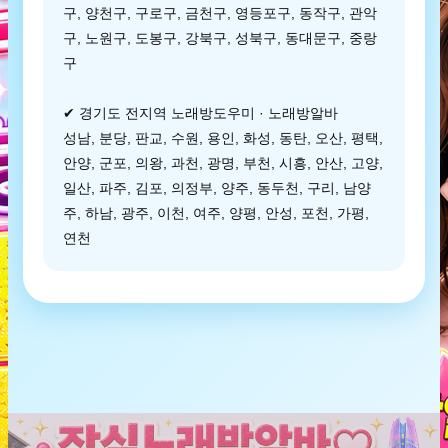
구, 양천구, 구로구, 금천구, 영등포구, 동작구, 관악
구, 노원구, 도봉구, 강북구, 성북구, 동대문구, 중랑
구
✔ 경기도 전지역 노래방도우미 · 노래방알바
성남, 분당, 판교, 수원, 용인, 화성, 동탄, 오산, 평택,
안양, 군포, 의왕, 과천, 광명, 부천, 시흥, 안산, 고양,
일산, 파주, 김포, 의정부, 양주, 동두천, 구리, 남양
주, 하남, 광주, 이천, 여주, 양평, 안성, 포천, 가평,
연천