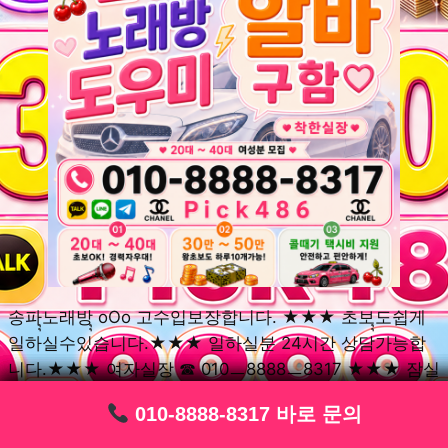
송파ุุ노래방ุุ oOo 고수입보장합니다. ★★★ 초보ุุ도쉽게
일하실수있습니다.★★★ 일하실분 24시간 상담가능합
니다.★★★ 여자실장 ☎ 010ㅡ8888ㅡ8317 ★★★ 잠실
동ุุ노래방ุุ oOo 초보환영ㅣุุ도우미ุุㅣ로 일하실분연락주세
010-8888-8317 바로 문의
010-8888-8317 바로 문의
010-8888-8317 바로 문의
010-8888-8317 바로 문의
010-8888-8317 바로 문의
010-8888-8317 바로 문의
010-8888-8317 바로 문의
010-8888-8317 바로 문의
010-8888-8317 바로 문의
요. 여성ㅣุุ알바ุุㅣ여기 신천동ุุ노래방ุุ ◞✿ 풍납동ุุ노래방ุุ
༺༻ 송파동ุุ노래방ุุ ミ★ 석촌동ุุ노래방ุุ ༺༻ 삼전동ุุ