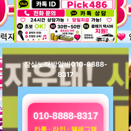
잠실노래방알바010-8888-
8317
010-8888-8317
카톡 · 라인 · 텔레그램