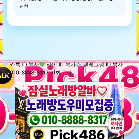
연천
카톡 ID 복사
라인 ID 복사
텔레그램 ID 복사
010-8888-8317 전화문의