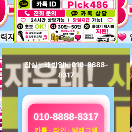
잠실노래방알바010-8888-
8317
010-8888-8317
카톡 · 라인 · 텔레그램