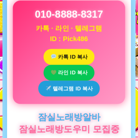
010-8888-8317
카톡 · 라인 · 텔레그램
ID : Pick486
카톡 ID 복사
라인 ID 복사
텔레그램 ID 복사
잠실노래방알바
잠실노래방도우미 모집중