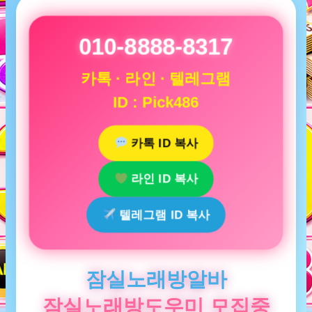
010-8888-8317
카톡 · 라인 · 텔레그램
ID : Pick486
카톡 ID 복사
라인 ID 복사
텔레그램 ID 복사
잠실노래방알바
잠실노래방도우미 모집중