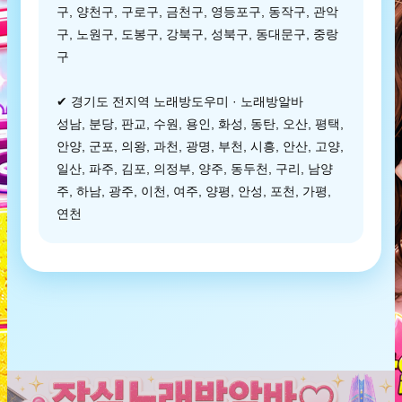
구, 양천구, 구로구, 금천구, 영등포구, 동작구, 관악
구, 노원구, 도봉구, 강북구, 성북구, 동대문구, 중랑
구
✔ 경기도 전지역 노래방도우미 · 노래방알바
성남, 분당, 판교, 수원, 용인, 화성, 동탄, 오산, 평택,
안양, 군포, 의왕, 과천, 광명, 부천, 시흥, 안산, 고양,
일산, 파주, 김포, 의정부, 양주, 동두천, 구리, 남양
주, 하남, 광주, 이천, 여주, 양평, 안성, 포천, 가평,
연천