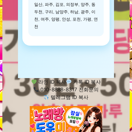
일산, 파주, 김포, 의정부, 양주, 동
두천, 구리, 남양주, 하남, 광주, 이
천, 여주, 양평, 안성, 포천, 가평, 연
천
라인 ID 복사
카톡 ID 복사
010-8888-8317 전화문의
텔레그램 ID 복사