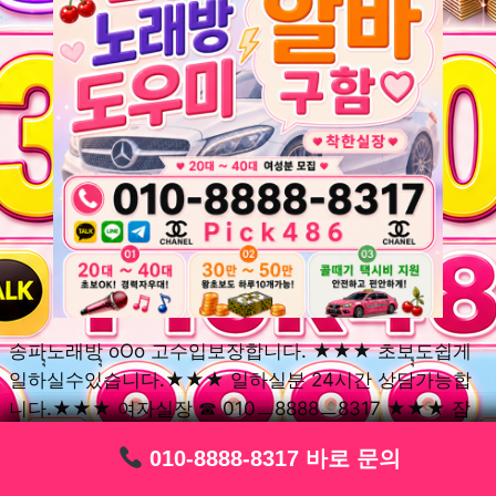
송파ุุ노래방ุุ oOo 고수입보장합니다. ★★★ 초보ุุ도쉽게
일하실수있습니다.★★★ 일하실분 24시간 상담가능합
니다.★★★ 여자실장 ☎ 010ㅡ8888ㅡ8317 ★★★ 잠
실동ุุ노래방ุุ oOo 초보환영ㅣุุ도우미ุุㅣ로 일하실분연락주
010-8888-8317 바로 문의
010-8888-8317 바로 문의
010-8888-8317 바로 문의
010-8888-8317 바로 문의
010-8888-8317 바로 문의
010-8888-8317 바로 문의
010-8888-8317 바로 문의
010-8888-8317 바로 문의
010-8888-8317 바로 문의
세요. 여성ㅣุุ알바ุุㅣ여기 신천동ุุ노래방ุุ ◞✿ 풍납동ุุ노래방ุุ
༺༻ 송파동ุุ노래방ุุ ミ★ 석촌동ุุ노래방ุุ ༺༻ 삼전동ุุ