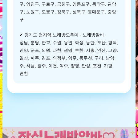
구, 양천구, 구로구, 금천구, 영등포구, 동작구, 관악
구, 노원구, 도봉구, 강북구, 성북구, 동대문구, 중랑
구
✔ 경기도 전지역 노래방도우미 · 노래방알바
성남, 분당, 판교, 수원, 용인, 화성, 동탄, 오산, 평택,
안양, 군포, 의왕, 과천, 광명, 부천, 시흥, 안산, 고양,
일산, 파주, 김포, 의정부, 양주, 동두천, 구리, 남양
주, 하남, 광주, 이천, 여주, 양평, 안성, 포천, 가평,
연천