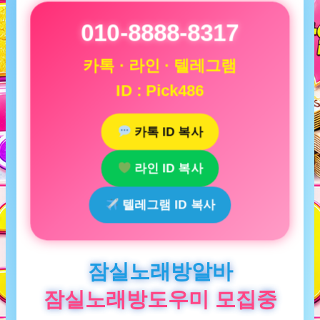
010-8888-8317
카톡 · 라인 · 텔레그램
ID : Pick486
카톡 ID 복사
라인 ID 복사
텔레그램 ID 복사
잠실노래방알바
잠실노래방도우미 모집중