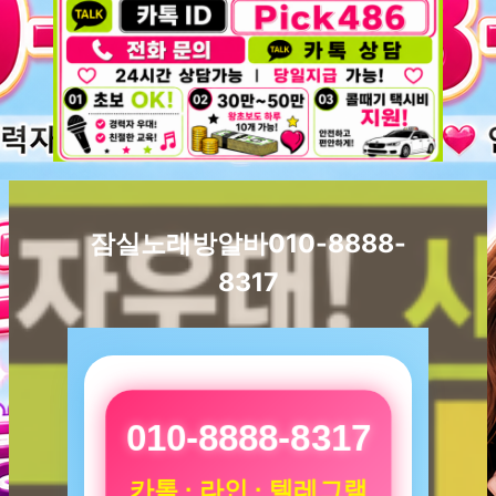
잠실노래방알바010-8888-
8317
010-8888-8317
카톡 · 라인 · 텔레그램