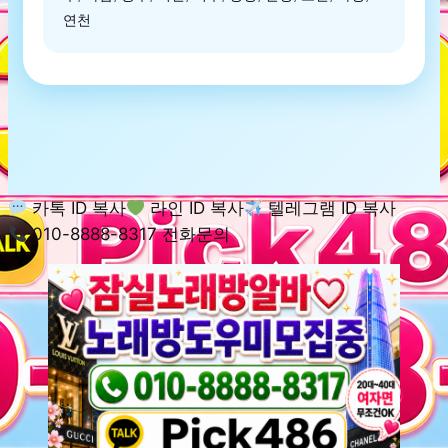
연천
카톡 ID 복사
라인 ID 복사
텔레그램 ID 복사
010-8888-8317 전화문의