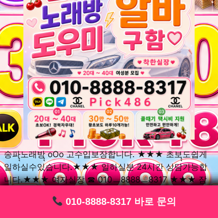
송파ุุ노래방ุุ oOo 고수입보장합니다. ★★★ 초보ุุ도쉽게
일하실수있습니다.★★★ 일하실분 24시간 상담가능합
니다.★★★ 여자실장 ☎ 010ㅡ8888ㅡ8317 ★★★ 잠
실동ุุ노래방ุุ oOo 초보환영ㅣุุ도우미ุุㅣ로 일하실분연락주
010-8888-8317 바로 문의
010-8888-8317 바로 문의
010-8888-8317 바로 문의
010-8888-8317 바로 문의
010-8888-8317 바로 문의
010-8888-8317 바로 문의
010-8888-8317 바로 문의
010-8888-8317 바로 문의
010-8888-8317 바로 문의
세요. 여성ㅣุุ알바ุุㅣ여기 신천동ุุ노래방ุุ ◞✿ 풍납동ุุ노래방ุุ
༺༻ 송파동ุุ노래방ุุ ミ★ 석촌동ุุ노래방ุุ ༺༻ 삼전동ุุ