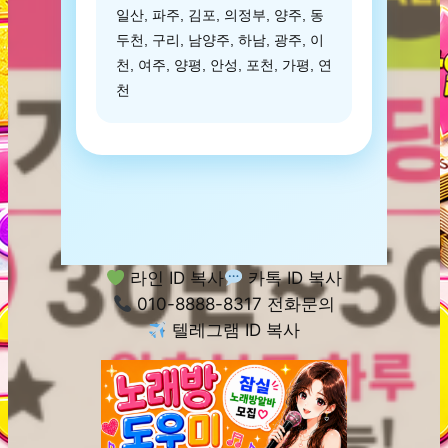
일산, 파주, 김포, 의정부, 양주, 동
두천, 구리, 남양주, 하남, 광주, 이
천, 여주, 양평, 안성, 포천, 가평, 연
천
라인 ID 복사
카톡 ID 복사
010-8888-8317 전화문의
텔레그램 ID 복사