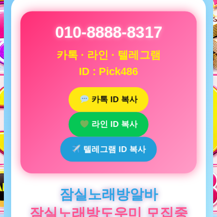
010-8888-8317
카톡 · 라인 · 텔레그램
ID : Pick486
카톡 ID 복사
라인 ID 복사
텔레그램 ID 복사
잠실노래방알바
잠실노래방도우미 모집중