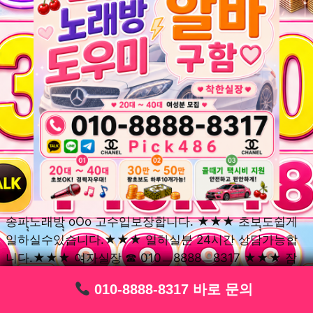
송파ุุ노래방ุุ oOo 고수입보장합니다. ★★★ 초보ุุ도쉽게
일하실수있습니다.★★★ 일하실분 24시간 상담가능합
니다.★★★ 여자실장 ☎ 010ㅡ8888ㅡ8317 ★★★ 잠
실동ุุ노래방ุุ oOo 초보환영ㅣุุ도우미ุุㅣ로 일하실분연락주
010-8888-8317 바로 문의
010-8888-8317 바로 문의
010-8888-8317 바로 문의
010-8888-8317 바로 문의
010-8888-8317 바로 문의
010-8888-8317 바로 문의
010-8888-8317 바로 문의
010-8888-8317 바로 문의
010-8888-8317 바로 문의
세요. 여성ㅣุุ알바ุุㅣ여기 신천동ุุ노래방ุุ ◞✿ 풍납동ุุ노래방ุุ
༺༻ 송파동ุุ노래방ุุ ミ★ 석촌동ุุ노래방ุุ ༺༻ 삼전동ุุ