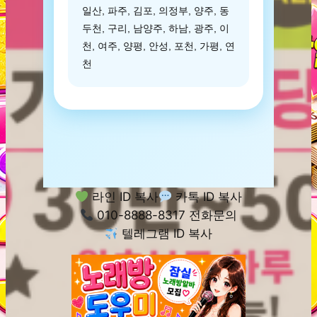
일산, 파주, 김포, 의정부, 양주, 동
두천, 구리, 남양주, 하남, 광주, 이
천, 여주, 양평, 안성, 포천, 가평, 연
천
라인 ID 복사
카톡 ID 복사
010-8888-8317 전화문의
텔레그램 ID 복사