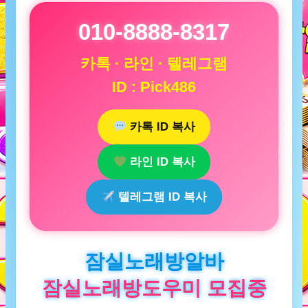
010-8888-8317
카톡 · 라인 · 텔레그램
ID : Pick486
카톡 ID 복사
라인 ID 복사
텔레그램 ID 복사
잠실노래방알바
잠실노래방도우미 모집중