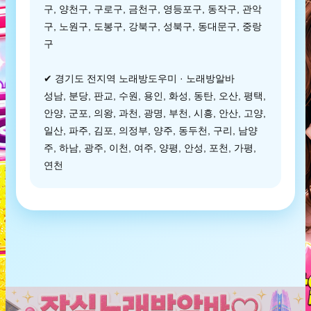
구, 양천구, 구로구, 금천구, 영등포구, 동작구, 관악
구, 노원구, 도봉구, 강북구, 성북구, 동대문구, 중랑
구
✔ 경기도 전지역 노래방도우미 · 노래방알바
성남, 분당, 판교, 수원, 용인, 화성, 동탄, 오산, 평택,
안양, 군포, 의왕, 과천, 광명, 부천, 시흥, 안산, 고양,
일산, 파주, 김포, 의정부, 양주, 동두천, 구리, 남양
주, 하남, 광주, 이천, 여주, 양평, 안성, 포천, 가평,
연천