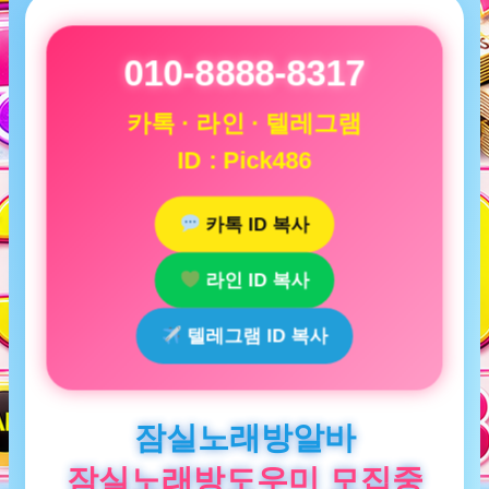
010-8888-8317
카톡 · 라인 · 텔레그램
ID : Pick486
카톡 ID 복사
라인 ID 복사
텔레그램 ID 복사
잠실노래방알바
잠실노래방도우미 모집중