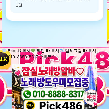
연천
카톡 ID 복사
라인 ID 복사
텔레그램 ID 복사
010-8888-8317 전화문의