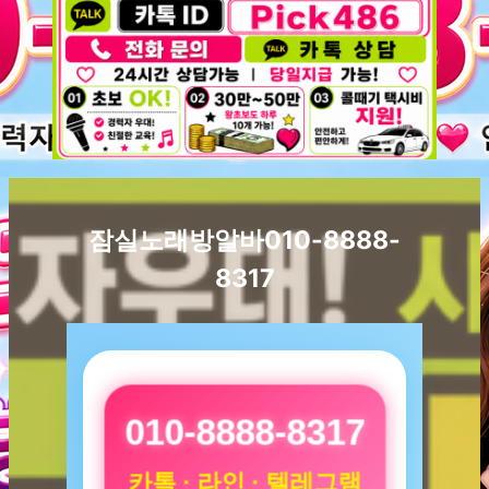
잠실노래방알바010-8888-
8317
010-8888-8317
카톡 · 라인 · 텔레그램