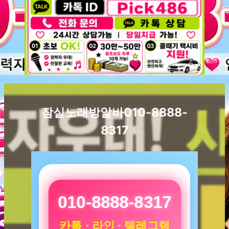
잠실노래방알바010-8888-
8317
010-8888-8317
카톡 · 라인 · 텔레그램