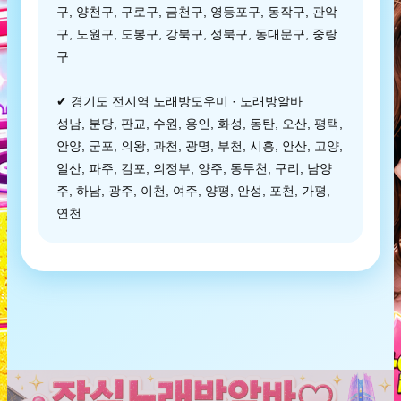
구, 양천구, 구로구, 금천구, 영등포구, 동작구, 관악
구, 노원구, 도봉구, 강북구, 성북구, 동대문구, 중랑
구
✔ 경기도 전지역 노래방도우미 · 노래방알바
성남, 분당, 판교, 수원, 용인, 화성, 동탄, 오산, 평택,
안양, 군포, 의왕, 과천, 광명, 부천, 시흥, 안산, 고양,
일산, 파주, 김포, 의정부, 양주, 동두천, 구리, 남양
주, 하남, 광주, 이천, 여주, 양평, 안성, 포천, 가평,
연천