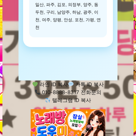
일산, 파주, 김포, 의정부, 양주, 동
두천, 구리, 남양주, 하남, 광주, 이
천, 여주, 양평, 안성, 포천, 가평, 연
천
라인 ID 복사
카톡 ID 복사
010-8888-8317 전화문의
텔레그램 ID 복사