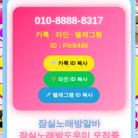
010-8888-8317
카톡 · 라인 · 텔레그램
ID : Pick486
카톡 ID 복사
라인 ID 복사
텔레그램 ID 복사
잠실노래방알바
잠실노래방도우미 모집중