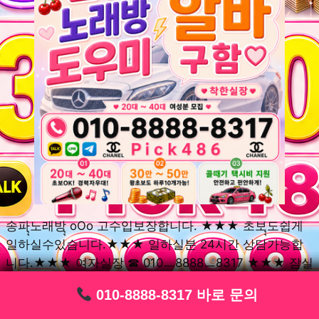
송파ุุ노래방ุุ oOo 고수입보장합니다. ★★★ 초보ุุ도쉽게
일하실수있습니다.★★★ 일하실분 24시간 상담가능합
니다.★★★ 여자실장 ☎ 010ㅡ8888ㅡ8317 ★★★ 잠실
동ุุ노래방ุุ oOo 초보환영ㅣุุ도우미ุุㅣ로 일하실분연락주세
010-8888-8317 바로 문의
010-8888-8317 바로 문의
010-8888-8317 바로 문의
010-8888-8317 바로 문의
010-8888-8317 바로 문의
010-8888-8317 바로 문의
010-8888-8317 바로 문의
010-8888-8317 바로 문의
010-8888-8317 바로 문의
요. 여성ㅣุุ알바ุุㅣ여기 신천동ุุ노래방ุุ ◞✿ 풍납동ุุ노래방ุุ
༺༻ 송파동ุุ노래방ุุ ミ★ 석촌동ุุ노래방ุุ ༺༻ 삼전동ุุ