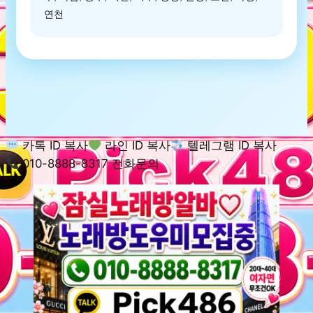
연천
카톡 ID 복사
라인 ID 복사
텔레그램 ID 복사
010-8888-8317 전화문의