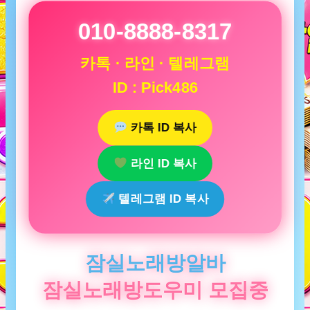
010-8888-8317
카톡 · 라인 · 텔레그램
ID : Pick486
카톡 ID 복사
라인 ID 복사
텔레그램 ID 복사
잠실노래방알바
잠실노래방도우미 모집중