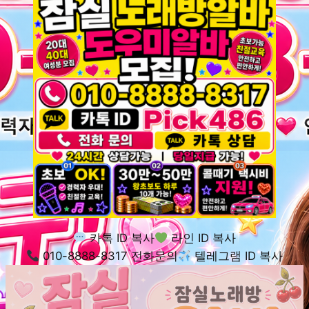
카톡 ID 복사
라인 ID 복사
010-8888-8317 전화문의
텔레그램 ID 복사