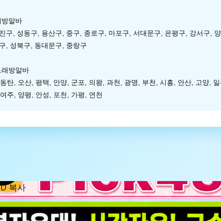
래방알바
진구, 성동구, 용산구, 중구, 종로구, 마포구, 서대문구, 은평구, 강서구, 
북구, 성북구, 동대문구, 중랑구
 노래방알바
 동탄, 오산, 평택, 안양, 군포, 의왕, 과천, 광명, 부천, 시흥, 안산, 고양, 
 여주, 양평, 안성, 포천, 가평, 연천
D 복사