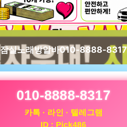
잠실노래방알바010-8888-8317
010-8888-8317
카톡 · 라인 · 텔레그램
ID : Pick486