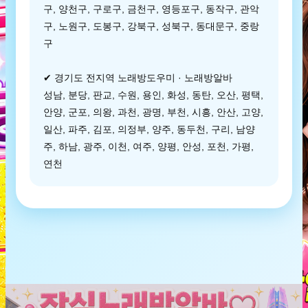
구, 양천구, 구로구, 금천구, 영등포구, 동작구, 관악
구, 노원구, 도봉구, 강북구, 성북구, 동대문구, 중랑
구
✔ 경기도 전지역 노래방도우미 · 노래방알바
성남, 분당, 판교, 수원, 용인, 화성, 동탄, 오산, 평택,
안양, 군포, 의왕, 과천, 광명, 부천, 시흥, 안산, 고양,
일산, 파주, 김포, 의정부, 양주, 동두천, 구리, 남양
주, 하남, 광주, 이천, 여주, 양평, 안성, 포천, 가평,
연천