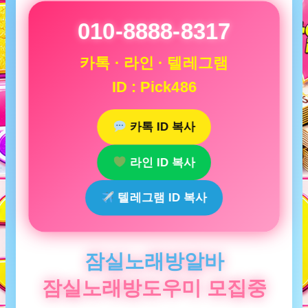
010-8888-8317
카톡 · 라인 · 텔레그램
ID : Pick486
카톡 ID 복사
라인 ID 복사
텔레그램 ID 복사
잠실노래방알바
잠실노래방도우미 모집중