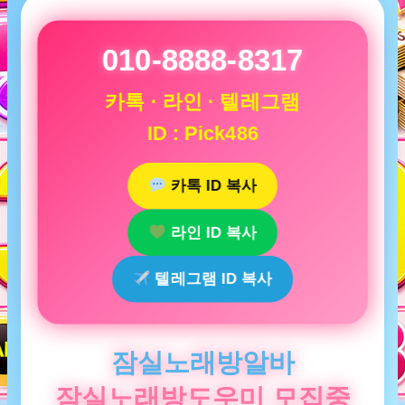
010-8888-8317
카톡 · 라인 · 텔레그램
ID : Pick486
카톡 ID 복사
라인 ID 복사
텔레그램 ID 복사
잠실노래방알바
잠실노래방도우미 모집중