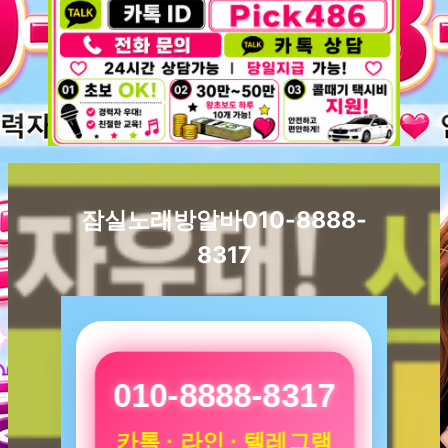
잠실노래방알바010-8888-
8317
010-8888-8317
카톡 · 라인 · 텔레그램