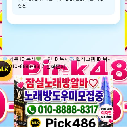
연천
카톡 ID 복사
라인 ID 복사
텔레그램 ID 복사
010-8888-8317 전화문의