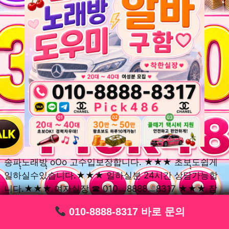
송파ุุ노래방ุุ oOo 고수입보장합니다. ★★★ 초보ุุ도쉽게
일하실수있습니다.★★★ 일하실분 24시간 상담가능합
니다.★★★ 여자실장 ☎ 010ㅡ8888ㅡ8317 ★★★ 잠
실동ุุ노래방ุุ oOo 초보환영ㅣุุ도우미ุุㅣ로 일하실분연락주
010-8888-8317 바로 문의
010-8888-8317 바로 문의
010-8888-8317 바로 문의
010-8888-8317 바로 문의
010-8888-8317 바로 문의
010-8888-8317 바로 문의
010-8888-8317 바로 문의
010-8888-8317 바로 문의
010-8888-8317 바로 문의
세요. 여성ㅣุุ알바ุุㅣ여기 신천동ุุ노래방ุุ ◞✿ 풍납동ุุ노래방ุุ
༺༻ 송파동ุุ노래방ุุ ミ★ 석촌동ุุ노래방ุุ ༺༻ 삼전동ุุ