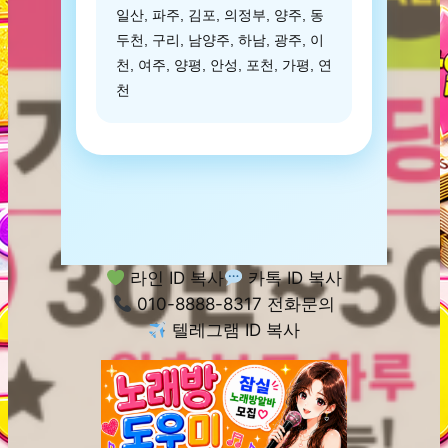
일산, 파주, 김포, 의정부, 양주, 동
두천, 구리, 남양주, 하남, 광주, 이
천, 여주, 양평, 안성, 포천, 가평, 연
천
라인 ID 복사
카톡 ID 복사
010-8888-8317 전화문의
텔레그램 ID 복사