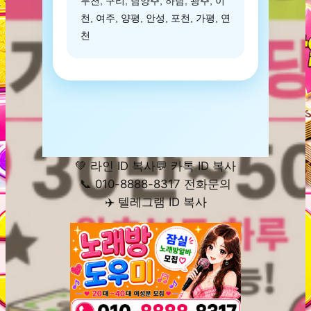
두천, 구리, 남양주, 하남, 광주, 이
천, 여주, 양평, 안성, 포천, 가평, 연
천
💚 라인 ID 복사
💬 카톡 ID 복사
📞 010-8888-8317 전화문의
✈️ 텔레그램 ID 복사