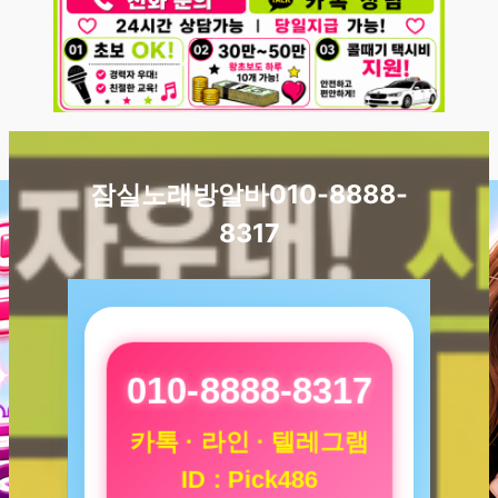
잠실노래방알바010-8888-
8317
010-8888-8317
카톡 · 라인 · 텔레그램
ID : Pick486