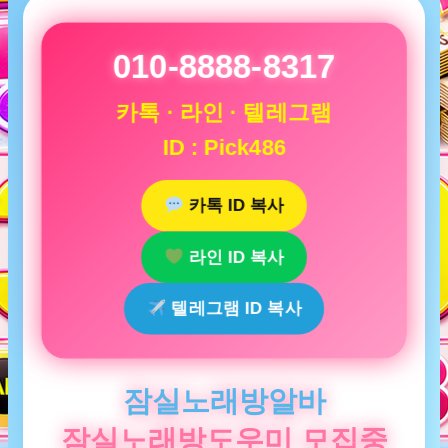
010-8888-8317
카톡 · 라인 · 텔레그램
ID : Pick486
카톡 ID 복사
라인 ID 복사
텔레그램 ID 복사
잠실노래방알바
잠실노래방도우미 모집중