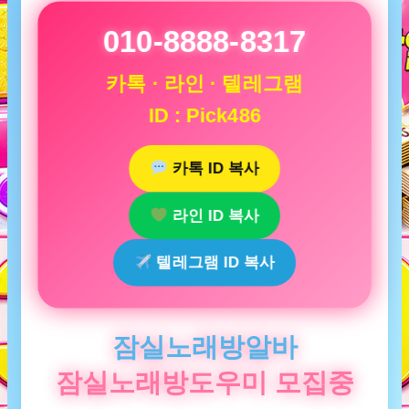
010-8888-8317
카톡 · 라인 · 텔레그램
ID : Pick486
카톡 ID 복사
라인 ID 복사
텔레그램 ID 복사
잠실노래방알바
잠실노래방도우미 모집중