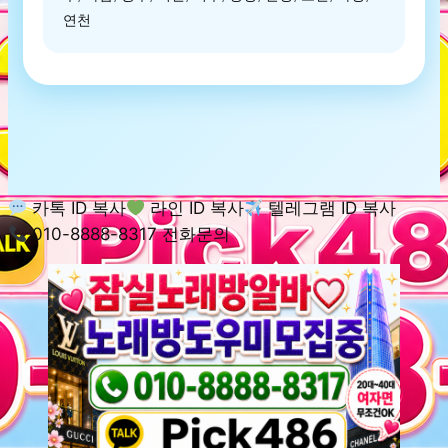
연천
카톡 ID 복사
라인 ID 복사
텔레그램 ID 복사
010-8888-8317 전화문의