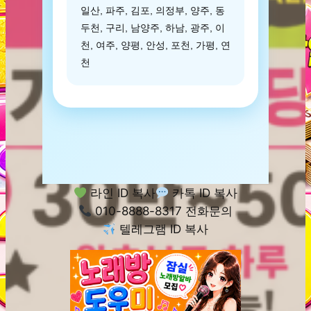
일산, 파주, 김포, 의정부, 양주, 동
두천, 구리, 남양주, 하남, 광주, 이
천, 여주, 양평, 안성, 포천, 가평, 연
천
라인 ID 복사
카톡 ID 복사
010-8888-8317 전화문의
텔레그램 ID 복사