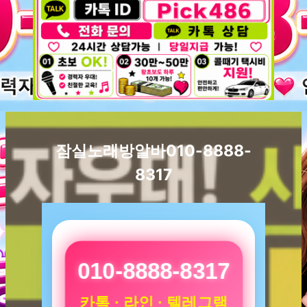
잠실노래방알바010-8888-
8317
010-8888-8317
카톡 · 라인 · 텔레그램