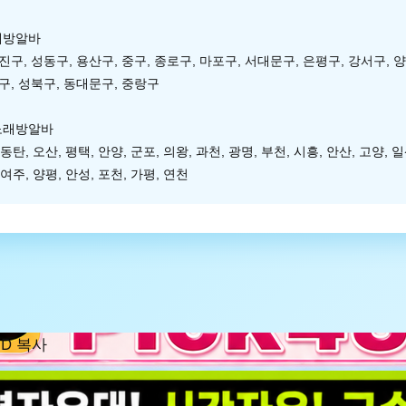
래방알바
진구, 성동구, 용산구, 중구, 종로구, 마포구, 서대문구, 은평구, 강서구, 
북구, 성북구, 동대문구, 중랑구
 노래방알바
 동탄, 오산, 평택, 안양, 군포, 의왕, 과천, 광명, 부천, 시흥, 안산, 고양, 
 여주, 양평, 안성, 포천, 가평, 연천
D 복사