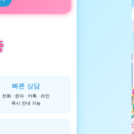
중
빠른 상담
전화 · 문자 · 카톡 · 라인
즉시 안내 가능