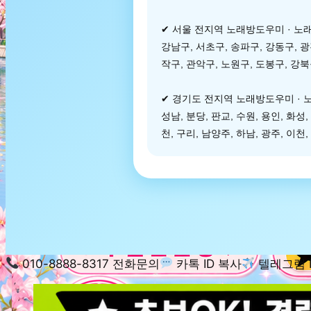
✔ 서울 전지역 노래방도우미 · 노
강남구, 서초구, 송파구, 강동구, 광
작구, 관악구, 노원구, 도봉구, 강
✔ 경기도 전지역 노래방도우미 ·
성남, 분당, 판교, 수원, 용인, 화성,
천, 구리, 남양주, 하남, 광주, 이천,
010-8888-8317 전화문의
카톡 ID 복사
텔레그램 I