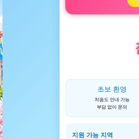
초보 환영
처음도 안내 가능
부담 없이 문의
지원 가능 지역